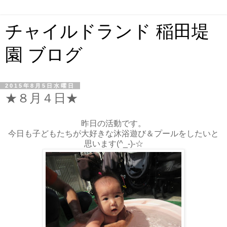
チャイルドランド 稲田堤
園 ブログ
2015年8月5日水曜日
★８月４日★
昨日の活動です。
今日も子どもたちが大好きな沐浴遊び＆プールをしたいと
思います(^_-)-☆