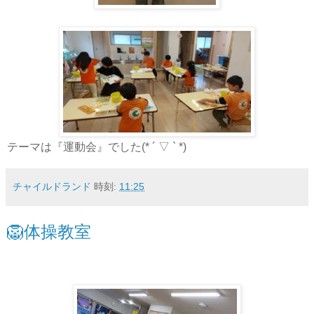
テーマは『運動会』でした(* ´ ▽ ` *)
チャイルドランド
時刻:
11:25
🦁体操教室