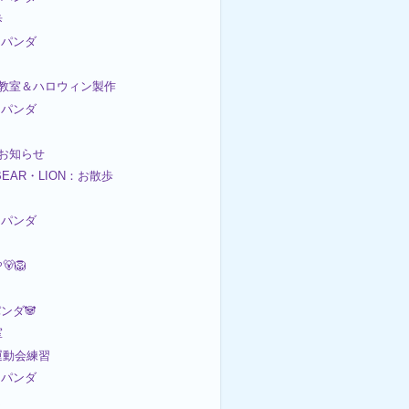
歩
パンダ
絵画教室＆ハロウィン製作
パンダ
am お知らせ
BEAR・LION：お散歩
パンダ
🦁
ンダ🐼
室
日運動会練習
パンダ
ム