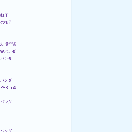
の様子
作の様子
歩🐵🐻🦁
🐼パンダ
パンダ
パンダ
PARTY🍰
パンダ
習
パンダ