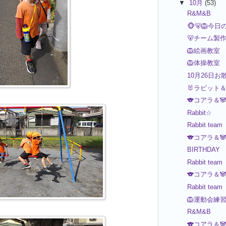
▼
10月
(53)
R&M&B
🐵🐻🦁今日
🐻チーム製
🦁絵画教室
🦁体操教室
10月26日お散
🐰ラビット＆
🐨コアラ＆
Rabbit☆
Rabbit team
🐨コアラ＆
BIRTHDAY 
Rabbit team
🐨コアラ＆
Rabbit team
🦁運動会練
R&M&B
🐨コアラ＆