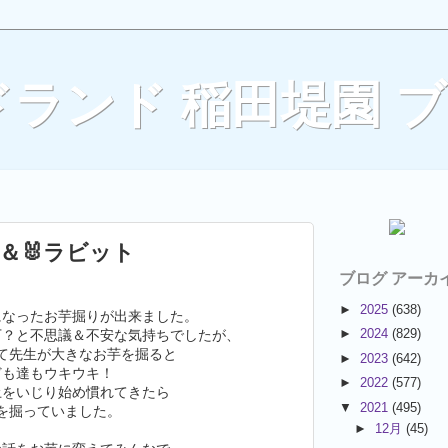
ランド 稲田堤園 
ダ＆🐰ラビット
ブログ アーカ
►
2025
(638)
になったお芋掘りが出来ました。
►
2024
(829)
下？と不思議＆不安な気持ちでしたが、
て先生が大きなお芋を掘ると
►
2023
(642)
ども達もウキウキ！
►
2022
(577)
土をいじり始め慣れてきたら
▼
2021
(495)
を掘っていました。
►
12月
(45)