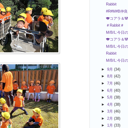
Rabbit
#R#M#B仲
🐨コアラ＆
＃Rabbit＃
M/B/L:今日
🐨コアラ＆
M/B/L:今日
Rabbit
M/B/L:今日
►
9月
(34)
►
8月
(42)
►
7月
(46)
►
6月
(40)
►
5月
(38)
►
4月
(38)
►
3月
(46)
►
2月
(38)
►
1月
(33)