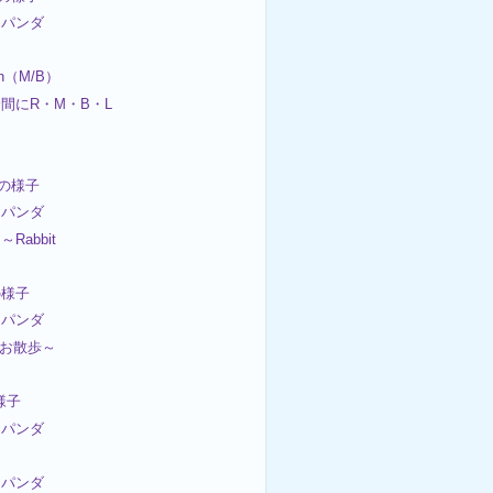
パンダ
on（M/B）
間にR・M・B・L
日の様子
パンダ
Rabbit
の様子
パンダ
くお散歩～
様子
パンダ
パンダ