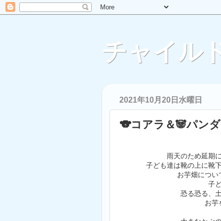
チャイルド
2021年10月20日水曜日
🐨コアラ＆🐼パン
雨天のため延期
子ども達は靴の上に靴
お芋畑につい
子
恐る恐る、
お芋