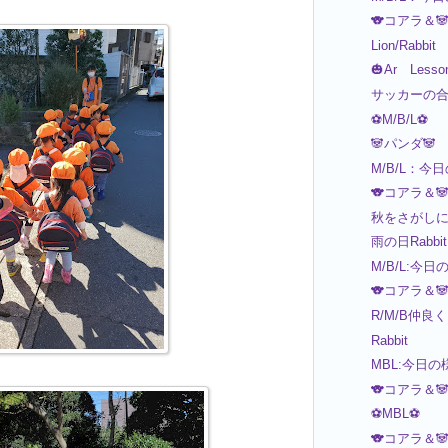
🐨コアラ＆
Lion/Rabbit
🎃Ar Less
サッカーの合
⚽M/B/L⚽
🐼パンダ🐼
M/B/L：今
🐨コアラ＆
秋をさがしに～
雨の日Rabbit
M/B/L:今日
🐨コアラ＆
R/M/B仲良
Rabbit
MBL:今日の
🐨コアラ＆
⚽MBL⚽
🐨コアラ＆