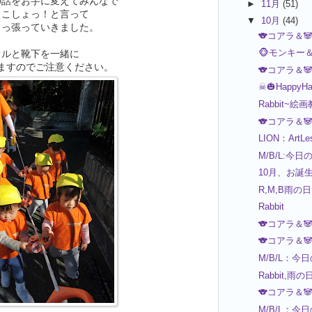
の話をお芋に変えてみんなで
►
11月
(51)
とこしょっ！と言って
▼
10月
(44)
引っ張っていきました。
🐨コアラ＆
🐵モンキー
オルと靴下を一緒に
ますのでご注意ください。
🐨コアラ＆
☠🎃HappyHal
Rabbit~絵
🐨コアラ＆
LION：ArtLe
M/B/L:今日
10月、お誕
R,M,B雨の
Rabbit
🐨コアラ＆
🐨コアラ＆
M/B/L：今
Rabbit,雨の
🐨コアラ＆
M/B/L：今