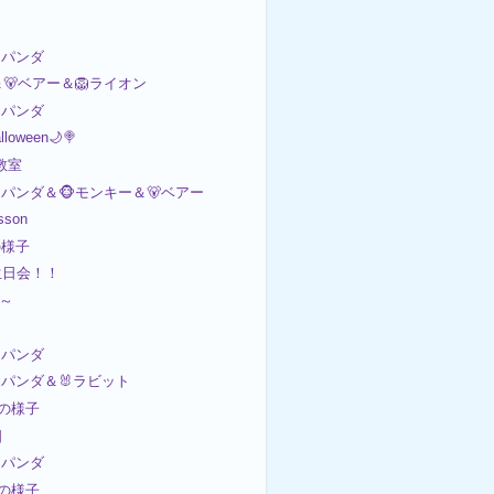
パンダ
＆🐻ベアー＆🦁ライオン
パンダ
loween🌙🍭
画教室
パンダ＆‪🐵モンキー＆🐻ベアー
sson
の様子
生日会！！
日～
パンダ
パンダ＆🐰ラビット
日の様子
日
パンダ
日の様子