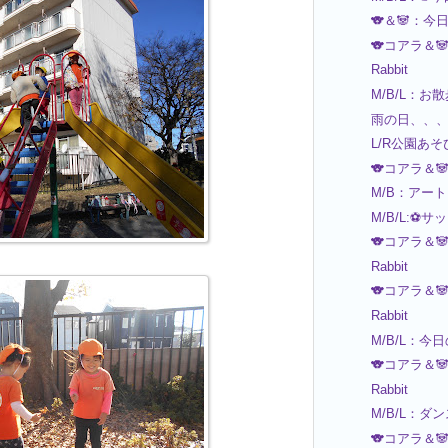
🐨＆🐼：今
🐨コアラ＆
Rabbit
M/B/L：お
雨の日、、、Ra
L/R公園あそ
🐨コアラ＆
M/B：アー
M/B/L:⚽
🐨コアラ＆
Rabbit
🐨コアラ＆
Rabbit
M/B/L：今
🐨コアラ＆
Rabbit
M/B/L：ダ
🐨コアラ＆