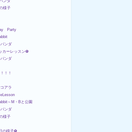
パンダ
日の様子
ay Party
bit
パンダ
サッカーレッスン⚽
パンダ
会！！！
コアラ
eLesson
bbit～M・Bと公園
パンダ
日の様子
今日の様子⚽