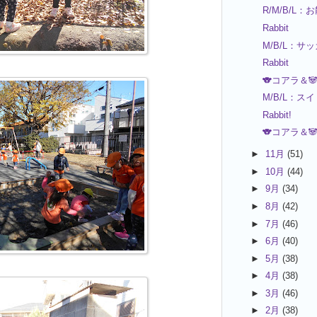
R/M/B/L：
Rabbit
M/B/L：サ
Rabbit
🐨コアラ＆
M/B/L：ス
Rabbit!
🐨コアラ＆
►
11月
(51)
►
10月
(44)
►
9月
(34)
►
8月
(42)
►
7月
(46)
►
6月
(40)
►
5月
(38)
►
4月
(38)
►
3月
(46)
►
2月
(38)