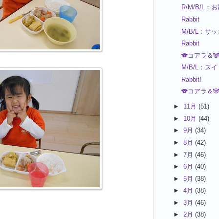
R/M/B/L：
Rabbit
M/B/L：サ
Rabbit
🐨コアラ＆
M/B/L：ス
Rabbit!
🐨コアラ＆
►
11月
(51)
►
10月
(44)
►
9月
(34)
►
8月
(42)
►
7月
(46)
►
6月
(40)
►
5月
(38)
►
4月
(38)
►
3月
(46)
►
2月
(38)