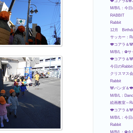
🐨コアラ&
M/B/L：今
RABBIT
Rabbit
12月 Birthd
サッカー：Rab
🐨コアラ＆
M/B/L：⚽
🐨コアラ＆
今日のRabbit
クリスマス
Rabbit
🐼パンダ＆
M/B/L：Danc
絵画教室～Ra
🐨コアラ＆
M/B/L：今
Rabbit
M/B/L：⚽