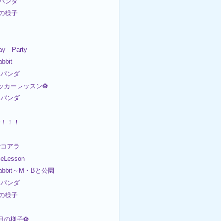
パンダ
日の様子
ay Party
bit
パンダ
サッカーレッスン⚽
パンダ
会！！！
コアラ
eLesson
bbit～M・Bと公園
パンダ
日の様子
今日の様子⚽