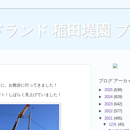
ランド 稲田堤園 
ブログ アーカ
とに、お散歩に行ってきました！
►
2025
(638)
深々！しばらく見上げていました！
►
2024
(829)
►
2023
(642)
►
2022
(577)
▼
2021
(495)
▼
12月
(45)