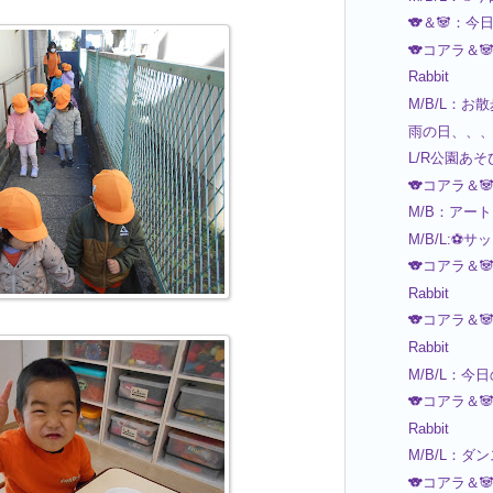
🐨＆🐼：今
🐨コアラ＆
Rabbit
M/B/L：お
雨の日、、、Ra
L/R公園あそ
🐨コアラ＆
M/B：アー
M/B/L:⚽
🐨コアラ＆
Rabbit
🐨コアラ＆
Rabbit
M/B/L：今
🐨コアラ＆
Rabbit
M/B/L：ダ
🐨コアラ＆