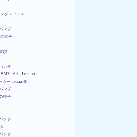
イミングレッスン
パンダ
今日の様子
園遊び
パンダ
EAR：Art Lesson
ッカーLesson⚽
パンダ
後の様子
パンダ
散歩
パンダ