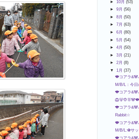
►
10月
(53)
►
9月
(56)
►
8月
(50)
►
7月
(63)
►
6月
(80)
►
5月
(54)
►
4月
(50)
►
3月
(21)
►
2月
(8)
▼
1月
(37)
🐨コアラ&
M/B/L：今
🐨コアラ&
🦁🐻🐵🐰🐼
🐨コアラ&
Rabbit☆
🐨コアラ&
M/B/L:⚽サ
🐨コアラ&