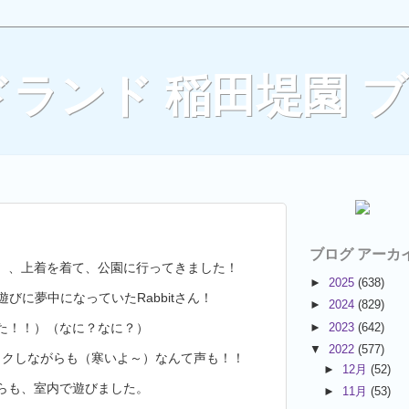
ランド 稲田堤園 
ブログ アーカ
、、上着を着て、公園に行ってきました！
►
2025
(638)
びに夢中になっていたRabbitさん！
►
2024
(829)
た！！）（なに？なに？）
►
2023
(642)
▼
2022
(577)
ワクしながらも（寒いよ～）なんて声も！！
►
12月
(52)
らも、室内で遊びました。
►
11月
(53)