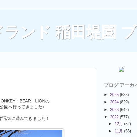
ランド 稲田堤園 
ブログ アーカ
►
2025
(638)
MONKEY・BEAR・LIONの
►
2024
(829)
公園へ行ってきました♪
►
2023
(642)
▼
2022
(577)
ず元気に遊んできました！
►
12月
(52)
►
11月
(53)