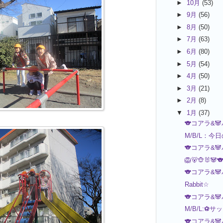
►
10月
(53)
►
9月
(56)
►
8月
(50)
►
7月
(63)
►
6月
(80)
►
5月
(54)
►
4月
(50)
►
3月
(21)
►
2月
(8)
▼
1月
(37)
🐨コアラ&
M/B/L：今
🐨コアラ&
🦁🐻🐵🐰🐼
🐨コアラ&
Rabbit☆
🐨コアラ&
M/B/L:⚽サ
🐨コアラ&