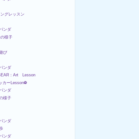
イミングレッスン
パンダ
今日の様子
園遊び
パンダ
EAR：Art Lesson
ッカーLesson⚽
パンダ
後の様子
パンダ
散歩
パンダ