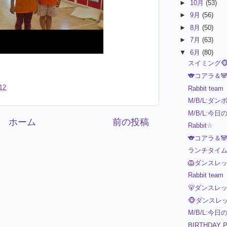
►
10月
(53)
►
9月
(56)
►
8月
(50)
►
7月
(63)
▼
6月
(80)
スイミング🐵
🐨コアラ＆
12
Rabbit team
M/B/L:ダ
M/B/L:今日
ホーム
前の投稿
Rabbit☆
🐨コアラ＆
ランチタイム
🦁ダンスレ
Rabbit team
🐻ダンスレ
🐵ダンスレ
M/B/L:今日
BIRTHDAY 