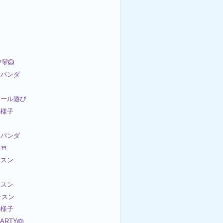
🦁
パンダ
ンボール遊び
の様子
パンダ
🍴
ッスン
ッスン
ッスン
の様子
PARTY🎂