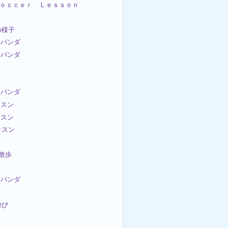
t Ｓｏｃｃｅｒ Ｌｅｓｓｏｎ
の様子
パンダ
パンダ
ム
歩
パンダ
ッスン
ッスン
ッスン
ム
お散歩
パンダ
ム
遊び
子