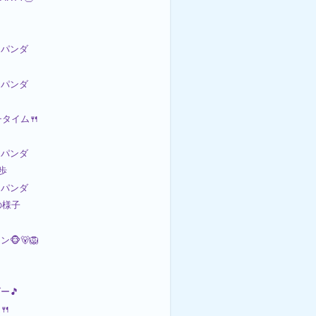
パンダ
パンダ
チタイム🍴
パンダ
散歩
パンダ
の様子
🐵🐻🦁
ー🎵
🍴