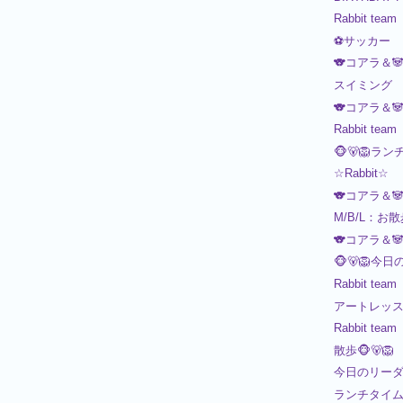
Rabbit team
⚽️サッカー
🐨コアラ＆
スイミング
🐨コアラ＆
Rabbit team
🐵🐻🦁ラン
☆Rabbit☆
🐨コアラ＆
M/B/L：お
🐨コアラ＆
🐵🐻🦁今日
Rabbit team
アートレッスン
Rabbit team
散歩🐵🐻🦁
今日のリーダ
ランチタイム