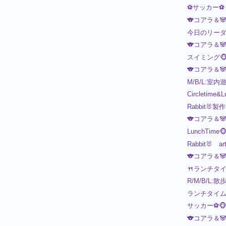
⚽サッカー⚽
🐨コアラ＆
今日のリーダー
🐨コアラ＆
スイミング🐵
🐨コアラ＆
M/B/L:室内
Circletime&
Rabbit🐰製作
🐨コアラ＆
LunchTime🐵
Rabbit🐰
🐨コアラ＆
🍴ランチタイム
R/M/B/L:散
ランチタイム🍴
サッカー⚽️🐵
🐨コアラ＆