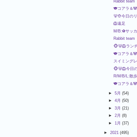
Rabbit team
🐨コアラ＆
🐻🐵今日の
🦁遠足
M/B:⚽サッ
Rabbit team
🐵🐻🦁ラ
🐨コアラ＆
スイミング
🐵🐻🦁今
R/M/B/L:散
🐨コアラ＆🐼
►
5月
(54)
►
4月
(50)
►
3月
(21)
►
2月
(8)
►
1月
(37)
►
2021
(495)