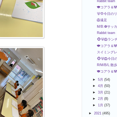
Rabbit team
🐨コアラ＆
🐻🐵今日の
🦁遠足
M/B:⚽サッ
Rabbit team
🐵🐻🦁ラ
🐨コアラ＆
スイミング
🐵🐻🦁今
R/M/B/L:散
🐨コアラ＆🐼
►
5月
(54)
►
4月
(50)
►
3月
(21)
►
2月
(8)
►
1月
(37)
►
2021
(495)