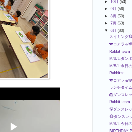
►
10月
(53)
►
9月
(56)
►
8月
(50)
►
7月
(63)
▼
6月
(80)
スイミング🐵
🐨コアラ＆
Rabbit team
M/B/L:ダ
M/B/L:今日
Rabbit☆
🐨コアラ＆
ランチタイム
🦁ダンスレ
Rabbit team
🐻ダンスレ
🐵ダンスレ
M/B/L:今日
BIRTHDAY 