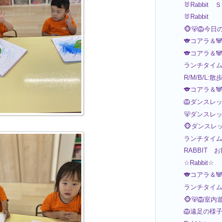
🐰Rabbi
🐰Rabbit
🐵🐻🦁今日
🐨コアラ＆
🐨コアラ＆
ランチタイ
R/M/B/L:散
🐨コアラ＆
🦁ダンスレ
🐻ダンスレ
🐵ダンスレ
ランチタイ
RABBIT 
☆Rabbit☆
🐨コアラ＆
ランチタイ
🐵🐻🦁室内
🦁遠足の様