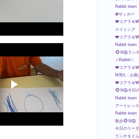
Rabbit team
⚽️サッカー
🐨コアラ＆
スイミング
🐨コアラ＆
Rabbit team
🐵🐻🦁ラン
☆Rabbit☆
🐨コアラ＆
M/B/L：お
🐨コアラ＆
🐵🐻🦁今日
Rabbit team
アートレッスン
Rabbit team
散歩🐵🐻🦁
今日のリーダ
ランチタイム