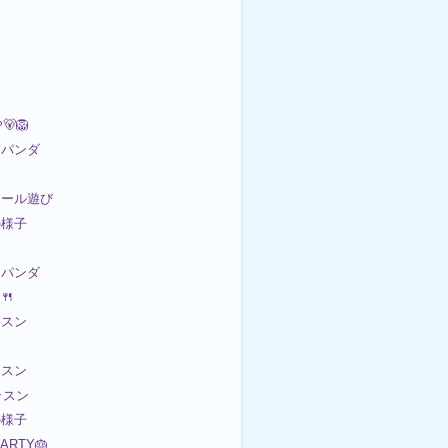
🦁
パンダ
ンボール遊び
の様子
パンダ
🍴
ッスン
ッスン
ッスン
の様子
PARTY🎂