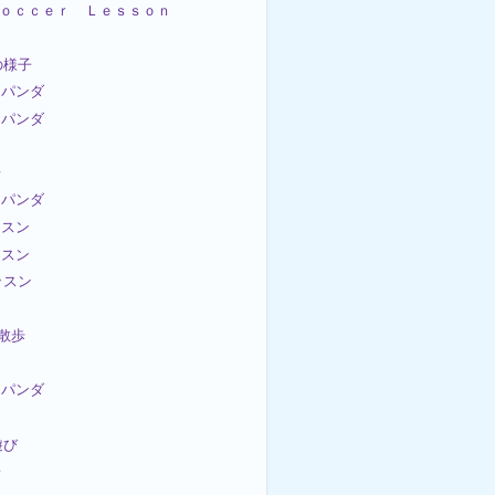
t Ｓｏｃｃｅｒ Ｌｅｓｓｏｎ
の様子
パンダ
パンダ
ム
歩
パンダ
ッスン
ッスン
ッスン
ム
お散歩
パンダ
ム
遊び
子