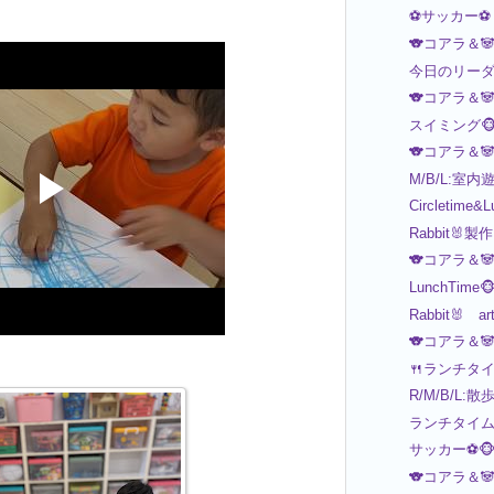
⚽サッカー⚽
🐨コアラ＆
今日のリーダー
🐨コアラ＆
スイミング🐵
🐨コアラ＆
M/B/L:室内
Circletime&
Rabbit🐰製作
🐨コアラ＆
LunchTime🐵
Rabbit🐰
🐨コアラ＆
🍴ランチタイム
R/M/B/L:散
ランチタイム🍴
サッカー⚽️🐵
🐨コアラ＆