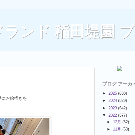
ランド 稲田堤園 
ブログ アーカ
►
2025
(638)
手にお絵描きを
►
2024
(829)
►
2023
(642)
▼
2022
(577)
►
12月
(52)
►
11月
(53)