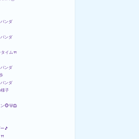
パンダ
パンダ
チタイム🍴
パンダ
散歩
パンダ
の様子
🐵🐻🦁
ー🎵
🍴