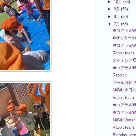
►
10月
(53)
►
9月
(56)
►
8月
(50)
▼
7月
(63)
🐨コアラ＆
⚽️サッカー&
🐨コアラ＆
Rabbit team
スイミング🐵
🐨コアラ＆
Rabbit☆
プール日和
M/B/L:今日
Rabbit team
🐨コアラ＆
🐨コアラ＆
M/B/L:Water
Rabbit team
Birthday part