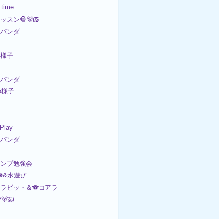
 time
スン🐵🐻🦁
パンダ
の様子
パンダ
の様子
 Play
パンダ
ャンプ勉強会
⚽️&水遊び
ラビット＆🐨コアラ
🦁