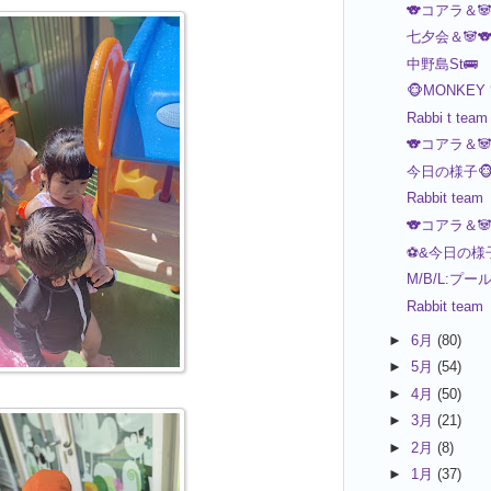
🐨コアラ＆
七夕会＆🐼
中野島St🚌
🐵MONKEY 
Rabbi t team
🐨コアラ＆
今日の様子🐵
Rabbit team
🐨コアラ＆
⚽️&今日の様子
M/B/L:プー
Rabbit team
►
6月
(80)
►
5月
(54)
►
4月
(50)
►
3月
(21)
►
2月
(8)
►
1月
(37)