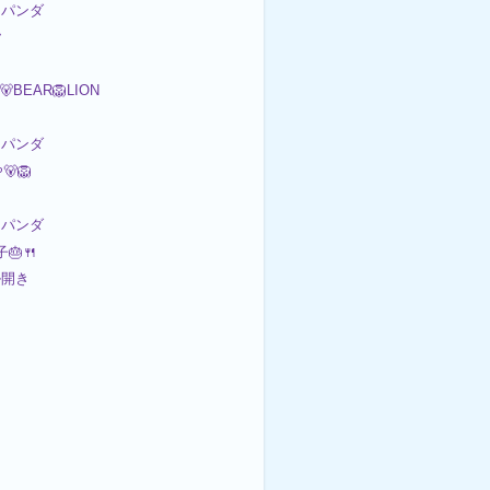
パンダ

🐻BEAR🦁LION
パンダ
🦁
パンダ
🎂🍴
ル開き