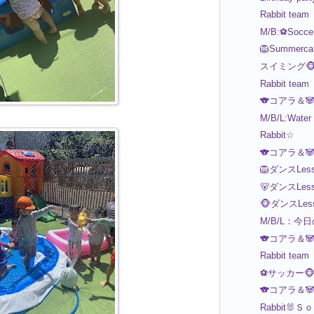
Rabbit team
M/B:⚽Socce
🦁Summerca
スイミング🐵
Rabbit team
🐨コアラ＆
M/B/L:Water
Rabbit☆
🐨コアラ＆
🦁ダンスLess
🐻ダンスLess
🐵ダンスLes
M/B/L：今
🐨コアラ＆
Rabbit team
⚽️サッカー🐵
🐨コアラ＆
Rabbit🐰