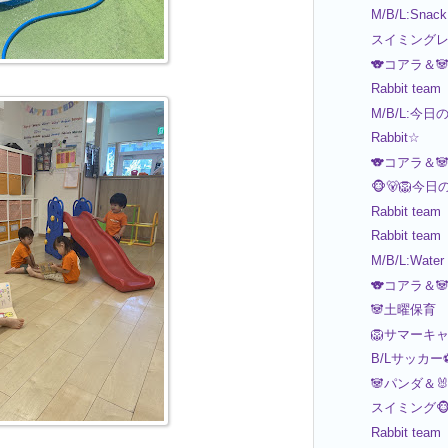
M/B/L:Snack
スイミングレッ
🐨コアラ＆
Rabbit team
M/B/L:今日
Rabbit☆
🐨コアラ＆
🐵🐻🦁今日
Rabbit team
Rabbit team
M/B/L:Water
🐨コアラ＆
🐼土曜保育
🦁サマーキ
B/Lサッカー
🐼パンダ＆
スイミング🐵
Rabbit team