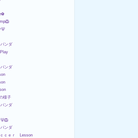
r⚽
mp🦁
🐻
パンダ
 Play
パンダ
on
on
son
日の様子
パンダ
🐻🦁
パンダ
Ｓｏｃｃｅｒ Lesson