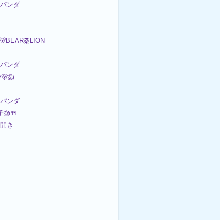
パンダ

🐻BEAR🦁LION
パンダ
🦁
パンダ
🎂🍴
ル開き