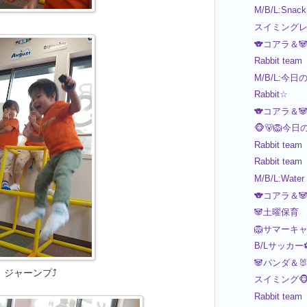
M/B/L:Snack
スイミングレッ
🐨コアラ＆
Rabbit team
M/B/L:今日
Rabbit☆
🐨コアラ＆
🐵🐻🦁今日
Rabbit team
Rabbit team
M/B/L:Water
🐨コアラ＆
🐼土曜保育
🦁サマーキ
B/Lサッカー
🐼パンダ＆
ジャーンプ⤴️
スイミング🐵
Rabbit team