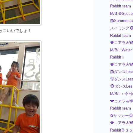
Rabbit team
M/B:⚽Socce
🦁Summerca
スイミング🐵
ッコいいでしょ！
Rabbit team
🐨コアラ＆
M/B/L:Water
Rabbit☆
🐨コアラ＆
🦁ダンスLess
🐻ダンスLess
🐵ダンスLes
M/B/L：今
🐨コアラ＆
Rabbit team
⚽️サッカー🐵
🐨コアラ＆
Rabbit🐰