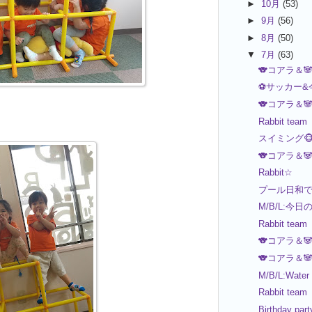
►
10月
(53)
►
9月
(56)
►
8月
(50)
▼
7月
(63)
🐨コアラ＆
⚽️サッカー&
🐨コアラ＆
Rabbit team
スイミング🐵
🐨コアラ＆
Rabbit☆
プール日和
M/B/L:今日
Rabbit team
🐨コアラ＆
🐨コアラ＆
M/B/L:Water
Rabbit team
Birthday part