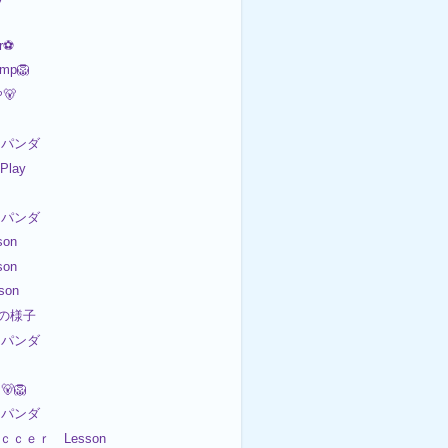
r⚽
mp🦁
🐻
パンダ
 Play
パンダ
on
on
son
日の様子
パンダ
🐻🦁
パンダ
Ｓｏｃｃｅｒ Lesson