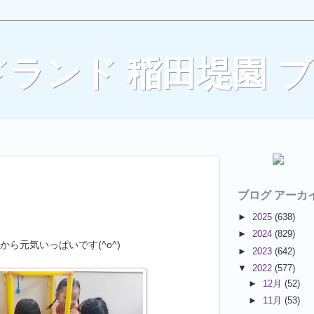
ランド 稲田堤園 
ブログ アーカ
►
2025
(638)
►
2024
(829)
から元気いっぱいです(^o^)
►
2023
(642)
▼
2022
(577)
►
12月
(52)
►
11月
(53)