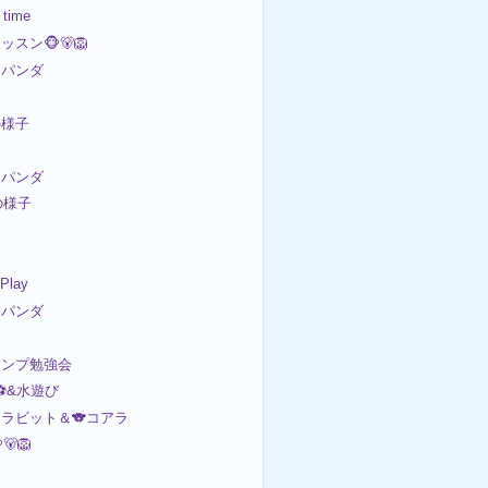
 time
スン🐵🐻🦁
パンダ
の様子
パンダ
の様子
 Play
パンダ
ャンプ勉強会
⚽️&水遊び
ラビット＆🐨コアラ
🦁