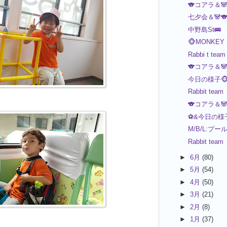
🐨コアラ＆
七夕会＆🐼
中野島St🚌
🐵MONKEY 
Rabbi t team
🐨コアラ＆
今日の様子🐵
Rabbit team
🐨コアラ＆
⚽️&今日の様子
M/B/L:プー
Rabbit team
►
6月
(80)
►
5月
(54)
►
4月
(50)
►
3月
(21)
►
2月
(8)
►
1月
(37)