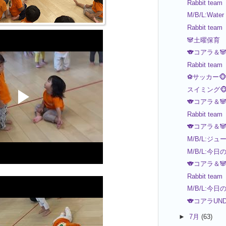
Rabbit team
M/B/L:Water
Rabbit team
🐼土曜保育
🐨コアラ＆
Rabbit team
⚽️サッカー🐵
スイミング🐵
🐨コアラ＆
Rabbit team
🐨コアラ＆
M/B/L:ジュ
M/B/L:今日
🐨コアラ＆
Rabbit team
M/B/L:今日
🐨コアラUN
►
7月
(63)