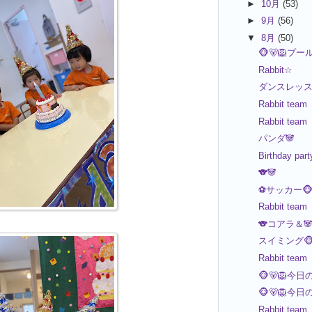
►
10月
(53)
►
9月
(56)
▼
8月
(50)
🐵🐻🦁プー
Rabbit☆
ダンスレッスン
Rabbit team
Rabbit team
パンダ🐼
Birthday part
🐨🐼
⚽️サッカー🐵
Rabbit team
🐨コアラ＆
スイミング🐵
Rabbit team
🐵🐻🦁今日
🐵🐻🦁今日
Rabbit team