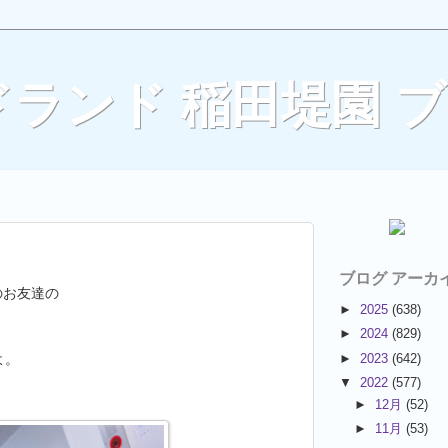
ランド 稲田堤園 
ブログ アーカ
のお友達の
►
2025
(638)
►
2024
(829)
よ。
►
2023
(642)
▼
2022
(577)
►
12月
(52)
►
11月
(53)