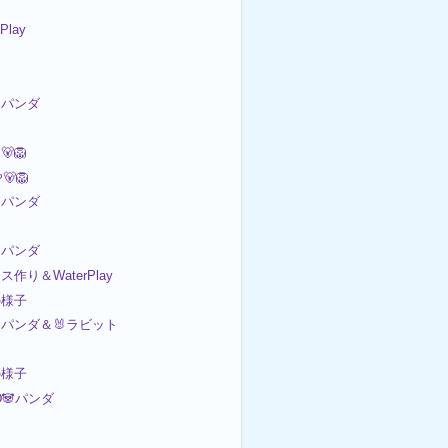
 Play
パンダ
🐻🦁
🦁
パンダ
パンダ
ース作り＆WaterPlay
の様子
パンダ＆🐰ラビット
の様子
D🐼パンダ