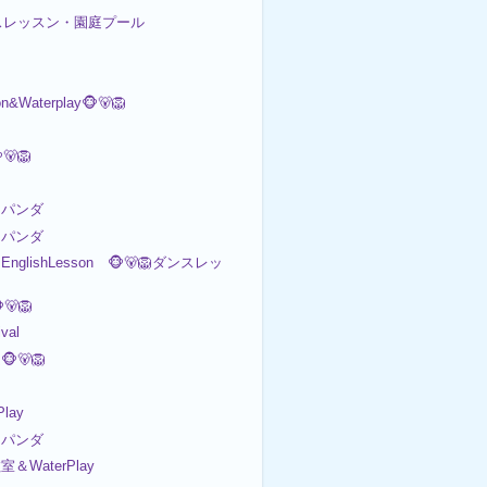
ダンスレッスン・園庭プール
on&Waterplay🐵🐻🦁
🦁
パンダ
パンダ
nglishLesson 🐵🐻🦁ダンスレッ
🐻🦁
val
🐻🦁
Play
パンダ
室＆WaterPlay