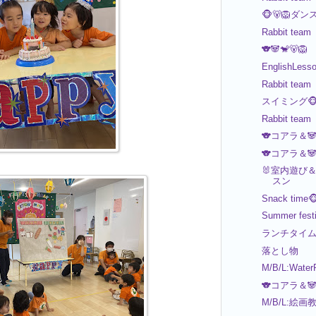
🐵🐻🦁
Rabbit team
🐨🐼🐒🐻️🦁
EnglishLess
Rabbit team
スイミング🐵
Rabbit team
🐨コアラ＆
🐨コアラ＆
🐰室内遊び＆E
スン
Snack time
Summer festi
ランチタイム
落とし物
M/B/L:Water
🐨コアラ＆
M/B/L:絵画教