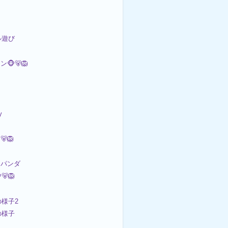
ル遊び
🐵🐻🦁
y
🐻🦁
パンダ
🦁
の様子2
の様子