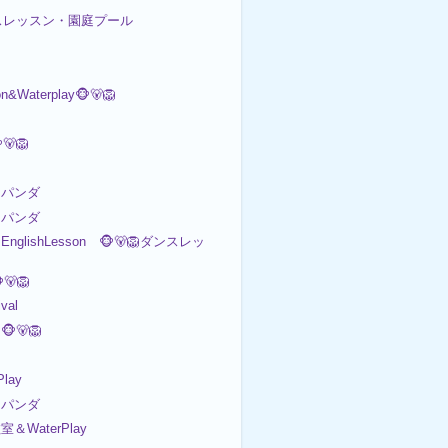
ダンスレッスン・園庭プール
on&Waterplay🐵🐻🦁
🦁
パンダ
パンダ
nglishLesson 🐵🐻🦁ダンスレッ
🐻🦁
val
🐻🦁
Play
パンダ
室＆WaterPlay