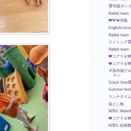
🐵🐻🦁
Rabbit team
🐨🐼🐒🐻️🦁
EnglishLess
Rabbit team
スイミング🐵
Rabbit team
🐨コアラ＆
🐨コアラ＆
🐰室内遊び＆E
スン
Snack time
Summer festi
ランチタイム
落とし物
M/B/L:Water
🐨コアラ＆
M/B/L:絵画教