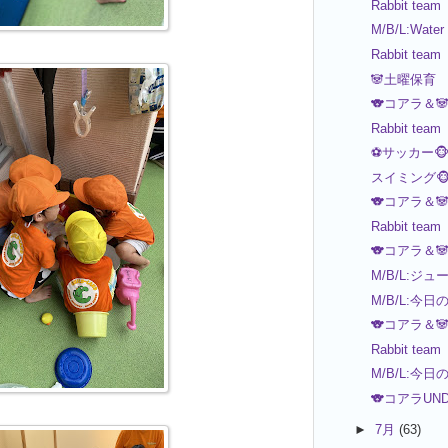
Rabbit team
M/B/L:Water
Rabbit team
🐼土曜保育
🐨コアラ＆
Rabbit team
⚽️サッカー🐵
スイミング🐵
🐨コアラ＆
Rabbit team
🐨コアラ＆
M/B/L:ジュ
M/B/L:今日
🐨コアラ＆
Rabbit team
M/B/L:今日
🐨コアラUN
►
7月
(63)