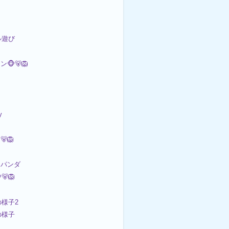
ル遊び
🐵🐻🦁
y
🐻🦁
パンダ
🦁
の様子2
の様子