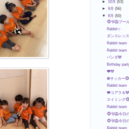
►
10月
(53)
►
9月
(56)
▼
8月
(50)
🐵🐻🦁プー
Rabbit☆
ダンスレッスン
Rabbit team
Rabbit team
パンダ🐼
Birthday part
🐨🐼
⚽️サッカー🐵
Rabbit team
🐨コアラ＆
スイミング🐵
Rabbit team
🐵🐻🦁今日
🐵🐻🦁今日
Rabbit team