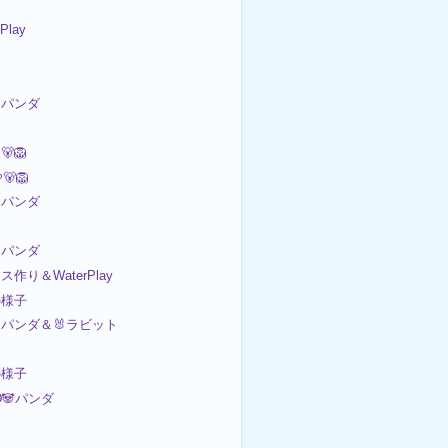
 Play
パンダ
🐻🦁
🦁
パンダ
パンダ
ース作り＆WaterPlay
の様子
パンダ＆🐰ラビット
の様子
D🐼パンダ