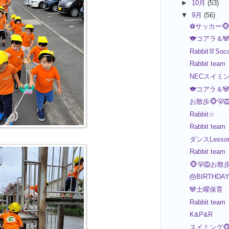
►
10月
(53)
▼
9月
(56)
⚽️サッカー🐵
🐨コアラ＆
Rabbit🐰So
Rabbit team
NECスイミング
🐨コアラ＆
お散歩🐵🐻
Rabbit☆
Rabbit team
ダンスLesson
Rabbit team
🐵🐻🦁お散
🎂BIRTHDAY
🐼土曜保育
Rabbit team
K&P&R
スイミング🐵