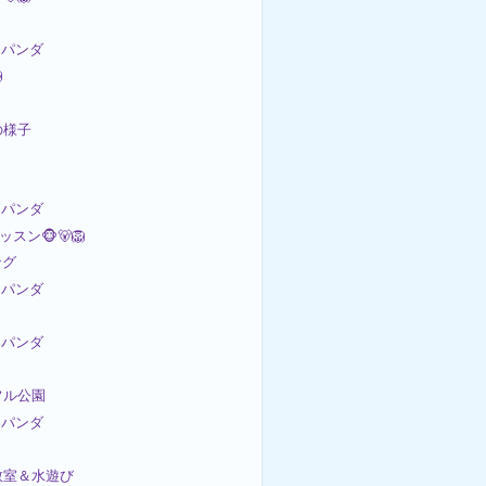
パンダ

の様子
パンダ
ッスン🐵🐻🦁
ング
パンダ
パンダ
ラフル公園
パンダ
画教室＆水遊び