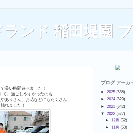
ランド 稲田堤園 
ブログ アーカ
園で長い時間遊べました！
►
2025
(638)
くて、過ごしやすかったのも
►
2024
(829)
虫やありさん、お花などにもたくさん
触れました！
►
2023
(642)
▼
2022
(577)
►
12月
(52)
►
11月
(53)