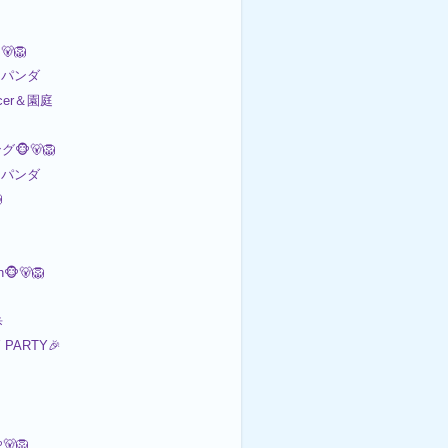
🐻🦁
パンダ
ccer＆園庭
🐵🐻🦁
パンダ

🐵🐻🦁
歩
 PARTY🎉
🦁