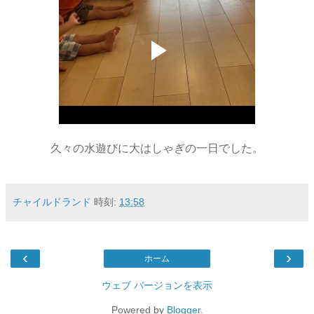
久々の水遊びに大はしゃぎの一日でした。
チャイルドランド
時刻:
13:58
‹
›
ホーム
ウェブ バージョンを表示
Powered by
Blogger
.