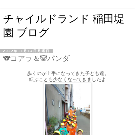
チャイルドランド 稲田堤
園 ブログ
2022年11月14日月曜日
🐨コアラ＆🐼パンダ
歩くのが上手になってきた子ども達。
転ぶことも少なくなってきましたよ