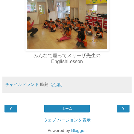
みんなで座ってメリーザ先生の
EnglishLesson
チャイルドランド
時刻:
14:38
‹
›
ホーム
ウェブ バージョンを表示
Powered by
Blogger
.