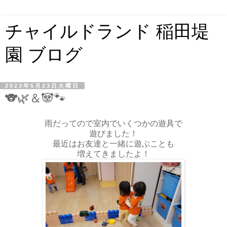
チャイルドランド 稲田堤
園 ブログ
2023年5月23日火曜日
🐨🌿＆🐼🐾
雨だってので室内でいくつかの遊具で
遊びました！
最近はお友達と一緒に遊ぶことも
増えてきましたよ！