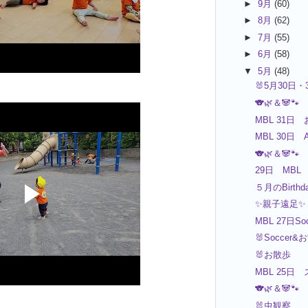
►
9月
(60)
►
8月
(62)
►
7月
(55)
►
6月
(58)
▼
5月
(48)
🐰5月30日・
🐨🌿＆🐼🐾
MBL 31日
MBL 30日 
🐨🌿＆🐼🐾
29日 MBL
５月のBirthd
✨親子遠足✨
MBL 27日Soc
🐰Soccer&
🐰お散歩
MBL 25日
🐨🌿＆🐼🐾
🐰虫観察