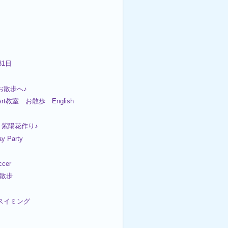
31日
 お散歩へ♪
Art教室 お散歩 English
 紫陽花作り♪
ay Party
cer
お散歩
 スイミング