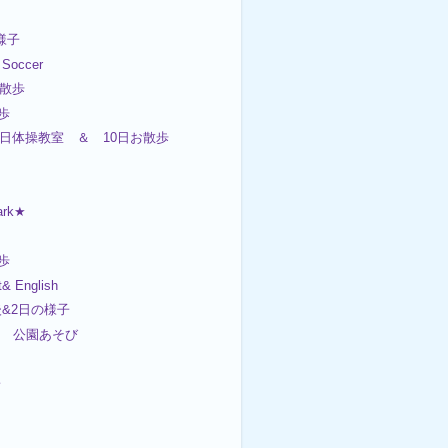
の様子
occer
お散歩
歩
日体操教室 ＆ 10日お散歩
ark★

歩
& English
後&2日の様子
２日 公園あそび
子