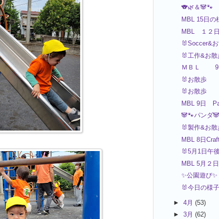
🐨🌿＆🐼🐾
MBL 15日
MBL １２日S
🐰Soccer&
🐰工作&お散
ＭＢＬ 9
🐰お散歩
🐰お散歩
MBL 9日 P
🐼🐾パンダ
🐰製作&お散
MBL 8日Craft
🐰5月1日午
MBL 5月
✨公園遊び✨
🐰今日の様
►
4月
(53)
►
3月
(62)