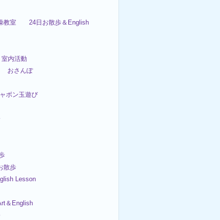
体操教室 24日お散歩＆English
 室内活動
日 おさんぽ
&シャボン玉遊び
子
歩
 お散歩
ish Lesson
t＆English
子