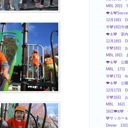
MBL 20日 So
🐨＆🐼Socc
12月19日 Di
🐰🐼18日午
🐨＆🐼 室
12月18日 Di
🐰🐼18日 
MBL 18日
🐨＆🐼 公
MBL 17日
🐰🐼17日 A
🐨＆🐼 公
12月17日 Di
🐰🐼16日 
MBL 16日
16日🐨&
🐼サッカー＆
Dinner 13日