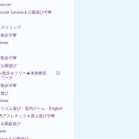
occer
occer Lesson＆公園遊び🐰🐼

日 スイミング
お散歩🐰🐼
nner
お散歩🐰🐼
🐼公園遊び
日 お散歩＆ツリー🎄体操教室 11
＆ワーク
お散歩🐰🐼
園遊び
nner
リズム遊び・室内ゲーム・English
室内アスレチック＆屋上遊び🐰🐼
内＆園庭遊び
ner
occer ＆公園遊び