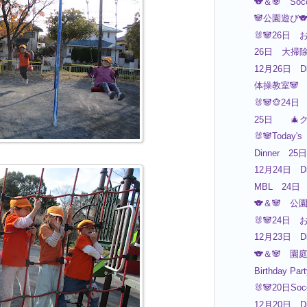
🐨＆🐼 Soc
🐼公園遊び
🐰🐼26日 
26日 大掃除
12月26日 Di
体操教室🐼
🐰🐼🐵24日
25日 🎄
🐰🐼Today's
Dinner 25日
12月24日 Di
MBL 24日
🐨＆🐼 公
🐰🐼24日 
12月23日 Di
🐨＆🐼 園
Birthday Par
🐰🐼20日So
12月20日 Di