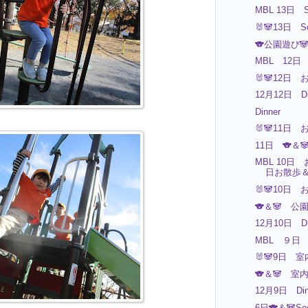
MBL 13日 S
🐰🐼13日 S
🐨公園遊び
MBL 12
🐰🐼12日 
12月12日 Di
Dinner
🐰🐼11日 
11日 🐨＆
MBL 10
日お散歩
🐰🐼10日 
🐨＆🐼 公
12月10日 Di
MBL ９日 
🐰🐼9日 
🐨＆🐼 室
12月9日 Din
6日🐨＆🐼S