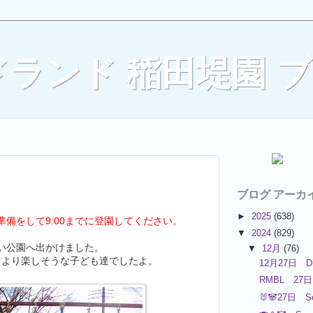
ランド 稲田堤園 
ブログ アーカ
►
2025
(638)
備をして9:00までに登園してください。
▼
2024
(829)
い公園へ出かけました。
▼
12月
(76)
、より楽しそうな子ども達でしたよ。
12月27日 Di
RMBL 27日
🐰🐼27日 S