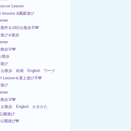
ccer Lesson
er lessons &園庭遊び
nner
後製作＆19日お散歩🐰🐼
内遊び＆散歩
nner
お散歩🐰🐼
 お散歩
園遊び
 お散歩 絵画 English ワーク
rt Lesson＆屋上遊び🐰🐼
園遊び
nner
お散歩🐰🐼
 お散歩 English かきかた
 公園遊び
公園遊び🐼