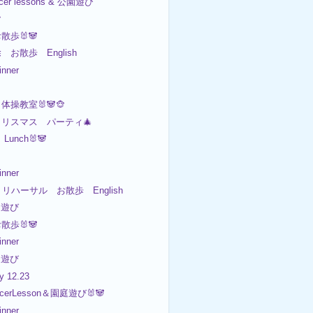
cer lessons & 公園遊び

お散歩🐰🐼
 お散歩 English
nner
 体操教室🐰🐼🐵
クリスマス パーティ🎄
 Lunch🐰🐼
nner
 リハーサル お散歩 English
園遊び
お散歩🐰🐼
nner
庭遊び
ty 12.23
ccerLesson＆園庭遊び🐰🐼
nner