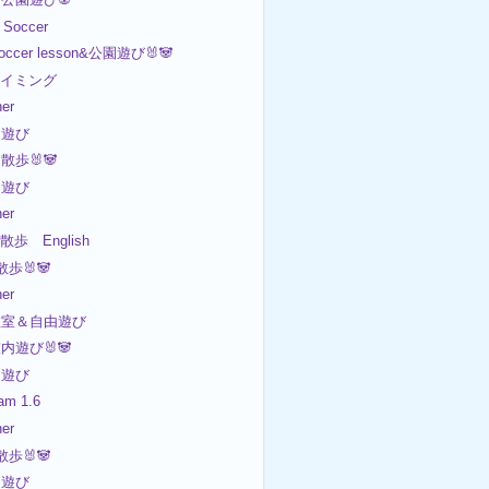
Soccer
occer lesson&公園遊び🐰🐼
スイミング
er
園遊び
散歩🐰🐼
園遊び
er
散歩 English
散歩🐰🐼
er
教室＆自由遊び
内遊び🐰🐼
内遊び
am 1.6
er
散歩🐰🐼
園遊び