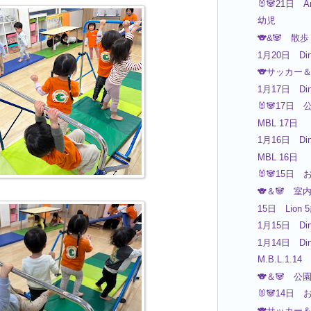
🐰🐼21日 A
幼児
🐨&🐼 散歩
1月20日 Din
🐨サッカー＆
1月17日 Din
🐰🐼17日 
MBL 17日 
1月16日 Din
MBL 16
🐰🐼15日 
🐨＆🐼 
15日 Lio
1月15日 Din
1月14日 Din
M.B.L.1.14
🐨＆🐼 公
🐰🐼14日 
🐨サッカー＆