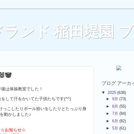
ランド 稲田堤園 
🐼
ブログ アーカ
午後は体操教室でした！
▼
2025
(638)
をして汗をかいてた子供たちです(^^)
►
9月
(73)
►
8月
(55)
けっこしたりボール拾いをしたりとたっぷり身
►
7月
(84)
を動かしました♪
►
6月
(82)
►
5月
(61)
☆お知らせ☆