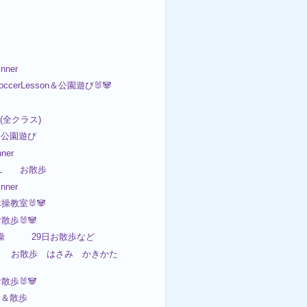
nner
occerLesson＆公園遊び🐰🐼

on(全クラス)
 公園遊び
ner
BL お散歩
nner
体操教室🐰🐼
お散歩🐰🐼
日体操 29日お散歩など
8日 お散歩 はさみ かきかた
お散歩🐰🐼
園＆散歩