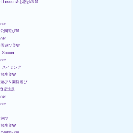
rt Lesson＆お散歩🐰🐼
ner
公園遊び🐼
ner
公園遊び🐰🐼
Soccer
ner
日 スイミング
お散歩🐰🐼
室内遊び＆園庭遊び
n 5歳児遠足
ner
ner
園遊び
お散歩🐰🐼
公園遊び🐼