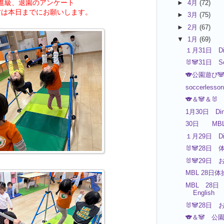
進級、退園のアンケート
►
4月
(72)
方は本日までにお願いします。
►
3月
(75)
►
2月
(67)
▼
1月
(69)
１月31日 Di
🐰🐼31日 S
🐨公園遊び
soccerless
🐨＆🐼＆
1月30日 Din
30日 M
１月29日 Di
🐰🐼28日 
🐰🐼29日 
MBL 28
MBL 2
English
🐰🐼28日 
🐨＆🐼 公