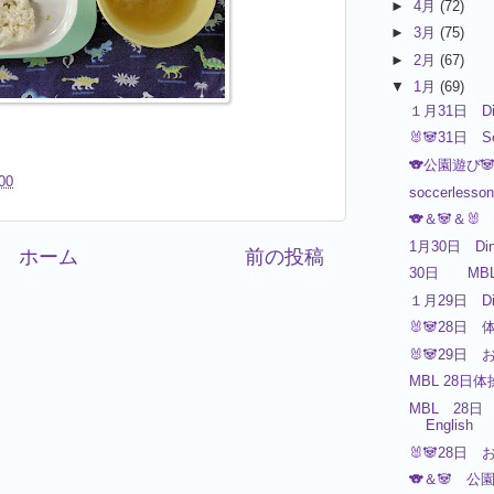
►
4月
(72)
►
3月
(75)
►
2月
(67)
▼
1月
(69)
１月31日 Di
🐰🐼31日 S
🐨公園遊び
00
soccerless
🐨＆🐼＆
1月30日 Din
ホーム
前の投稿
30日 M
１月29日 Di
🐰🐼28日 
🐰🐼29日 
MBL 28
MBL 2
English
🐰🐼28日 
🐨＆🐼 公