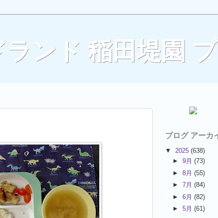
ランド 稲田堤園 
ブログ アーカ
▼
2025
(638)
►
9月
(73)
►
8月
(55)
►
7月
(84)
►
6月
(82)
►
5月
(61)