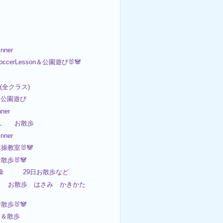
nner
occerLesson＆公園遊び🐰🐼

on(全クラス)
 公園遊び
ner
BL お散歩
nner
体操教室🐰🐼
お散歩🐰🐼
日体操 29日お散歩など
8日 お散歩 はさみ かきかた
お散歩🐰🐼
園＆散歩