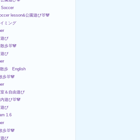
Soccer
occer lesson&公園遊び🐰🐼
スイミング
er
園遊び
散歩🐰🐼
園遊び
er
散歩 English
散歩🐰🐼
er
教室＆自由遊び
内遊び🐰🐼
内遊び
am 1.6
er
散歩🐰🐼
園遊び