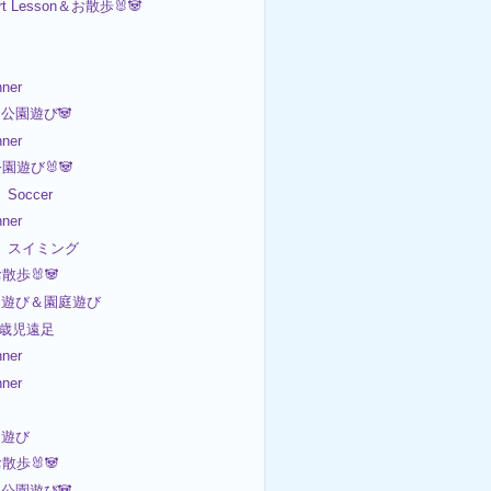
rt Lesson＆お散歩🐰🐼
ner
公園遊び🐼
ner
公園遊び🐰🐼
Soccer
ner
日 スイミング
お散歩🐰🐼
室内遊び＆園庭遊び
n 5歳児遠足
ner
ner
園遊び
お散歩🐰🐼
公園遊び🐼