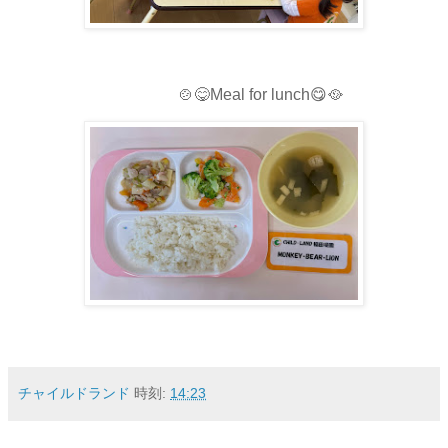
🍲😋Meal for lunch😋🥘
チャイルドランド
時刻:
14:23