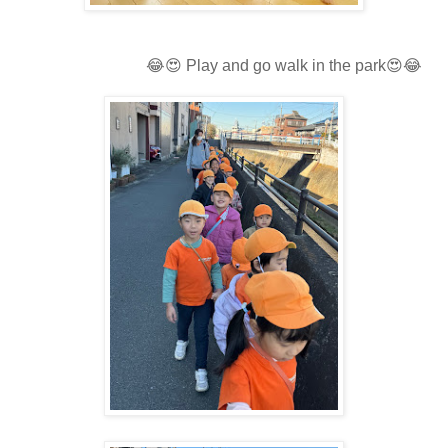
😂😍 Play and go walk in the park😍😂