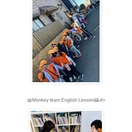
📖Monkey team English Lesson🕮✍