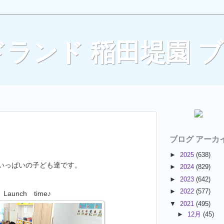
ランド 稲田堤園 
ブログ アーカ
►
2025
(638)
いっぱいの子ども達です。
►
2024
(829)
►
2023
(642)
►
2022
(577)
 Launch time♪
▼
2021
(495)
►
12月
(45)