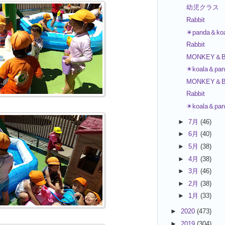
幼児クラス
Rabbit
☀panda＆ko
Rabbit
MONKEY＆B
☀koala＆pa
MONKEY＆B
Rabbit
☀koala＆pa
►
7月
(46)
►
6月
(40)
►
5月
(38)
►
4月
(38)
►
3月
(46)
►
2月
(38)
►
1月
(33)
►
2020
(473)
►
2019
(304)