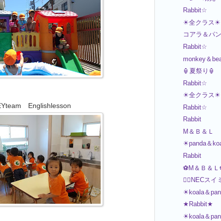
Rabbit☆
☀全クラス☀
コアラ＆パ
Rabbit☆
monkey＆be
🏮夏祭り🏮
Rabbit☆
☀全クラス☀
team Englishlesson
Rabbit☆
Rabbit
M＆Ｂ＆Ｌ
☀panda＆ko
Rabbit
⚽M＆Ｂ＆Ｌ
🏊‍♂️NECス
☀koala＆pa
★Rabbit★
☀koala＆pa