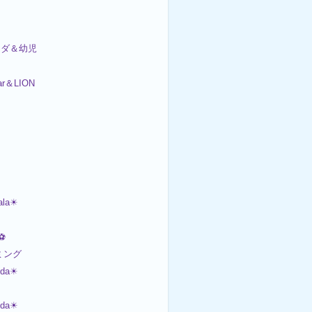
ンダ＆幼児
ar＆LION
ala☀
⚽
イミング
nda☀
nda☀