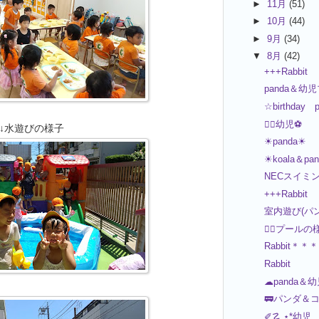
►
11月
(51)
►
10月
(44)
►
9月
(34)
▼
8月
(42)
+++Rabbit
panda＆
☆birthday p
🏊‍♂️幼児⚽
↓水遊びの様子
☀panda☀
☀koala＆pa
NECスイミ
+++Rabbit
室内遊び(パ
🏊‍♂️プール
Rabbit＊＊＊
Rabbit
☁panda＆
🚃パンダ＆コ
✐☡ ⋆*幼児