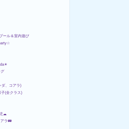
幼児プール＆室内遊び
arty☆
nda☀
ング
ンダ、コアラ)
の様子(全クラス)
幼児☁
アラ🚃