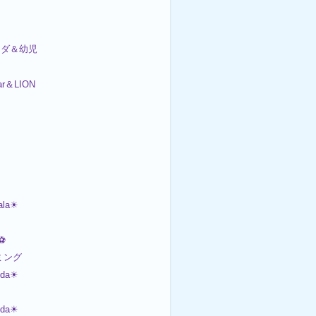
ンダ＆幼児
ar＆LION
ala☀
⚽
イミング
nda☀
nda☀