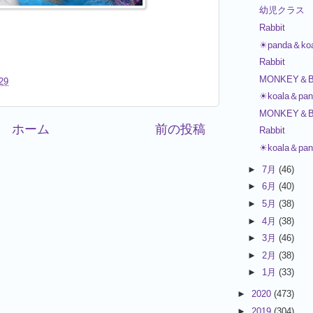
幼児クラス
Rabbit
☀panda＆ko
Rabbit
MONKEY＆B
29
☀koala＆pa
MONKEY＆B
ホーム
前の投稿
Rabbit
☀koala＆pa
►
7月
(46)
►
6月
(40)
►
5月
(38)
►
4月
(38)
►
3月
(46)
►
2月
(38)
►
1月
(33)
►
2020
(473)
►
2019
(304)