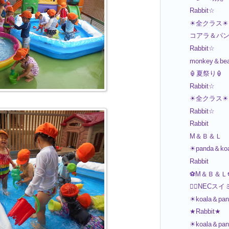
Rabbit☆
☀全クラス☀
コアラ＆パ
Rabbit☆
monkey＆be
🏮夏祭り🏮
Rabbit☆
☀全クラス☀
Rabbit☆
Rabbit
M＆Ｂ＆Ｌ
☀panda＆ko
Rabbit
⚽M＆Ｂ＆Ｌ
🏊‍♂️NECス
☀koala＆pa
★Rabbit★
☀koala＆pa