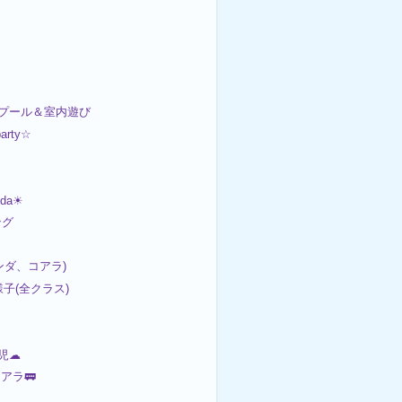
幼児プール＆室内遊び
arty☆
nda☀
ング
ンダ、コアラ)
の様子(全クラス)
幼児☁
アラ🚃