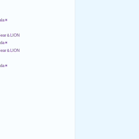
ala☀
ear＆LION
nda☀
ear＆LION
nda☀