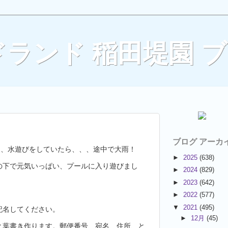
ランド 稲田堤園 
ブログ アーカ
て、水遊びをしていたら、、、途中で大雨！
►
2025
(638)
いっぱい、プールに入り遊びまし
►
2024
(829)
►
2023
(642)
►
2022
(577)
▼
2021
(495)
記名してください。
►
12月
(45)
と葉書き作ります。郵便番号、宛名、住所、と