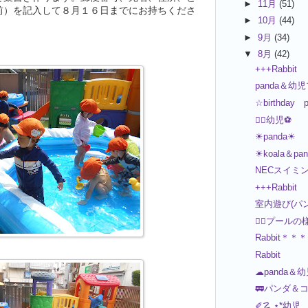
►
11月
(51)
前）を記入して８月１６日までにお持ちくださ
►
10月
(44)
►
9月
(34)
▼
8月
(42)
+++Rabbit
panda＆
☆birthday p
🏊‍♂️幼児⚽
☀panda☀
☀koala＆pa
NECスイミ
+++Rabbit
室内遊び(パ
🏊‍♂️プール
Rabbit＊＊＊
Rabbit
☁panda＆
🚃パンダ＆コ
✐☡ ⋆*幼児