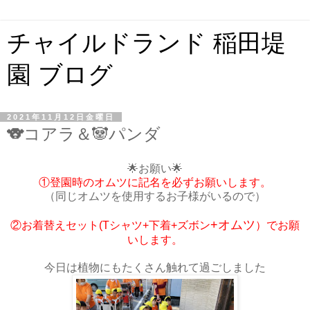
チャイルドランド 稲田堤
園 ブログ
2021年11月12日金曜日
🐨コアラ＆🐼パンダ
🌟お願い🌟
①登園時のオムツに記名を必ずお願いします。
（同じオムツを使用するお子様がいるので）
+オムツ
②お着替えセット(Tシャツ+下着+ズボン
）でお願
いします。
今日は植物にもたくさん触れて過ごしました