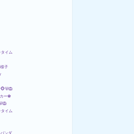
ンチタイム
の様子
y
🐻🦁
ッカー⚽
🐻🦁
ンチタイム
パンダ