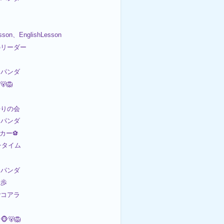
esson、EnglishLesson
のリーダー
パンダ
🐻🦁
帰りの会
パンダ
ッカー⚽
ンチタイム
パンダ
散歩
コアラ
🐻🦁