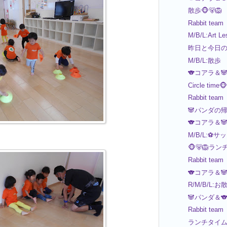
散歩🐵🐻🦁
Rabbit team
M/B/L:Art L
昨日と今日
M/B/L:散歩
🐨コアラ＆
Circle time
Rabbit team
🐼パンダの
🐨コアラ＆
M/B/L:⚽サ
🐵🐻🦁ラ
Rabbit team
🐨コアラ＆
R/M/B/L:お
🐼パンダ＆
Rabbit team
ランチタイム