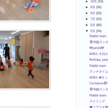
►
10月
(53)
►
9月
(56)
►
8月
(50)
►
7月
(63)
►
6月
(80)
▼
5月
(54)
Rabbit team
🐵🐻🦁ラ
🐼panda🐼
M/B/L:今日
Birthday part
Rabbit team
ランチタイム
M/B/L:⚽サ
Circletime🐵
🐵🐻🦁ラ
Rabbit team
スイミング
🐨コアラ＆