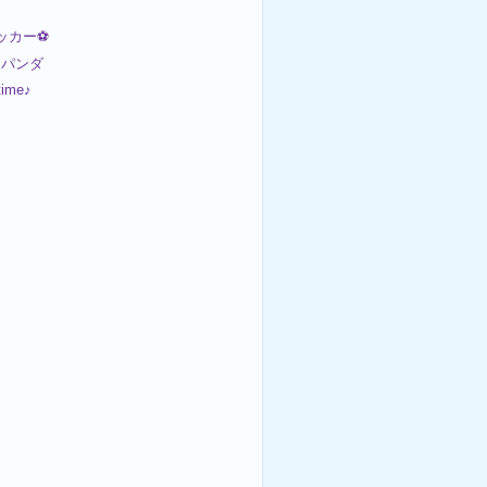
サッカー⚽
パンダ
time♪