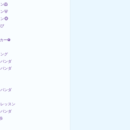
ン🦁
ン🐻
ン🐵
遊び
ッカー⚽
ミング
パンダ
パンダ
パンダ
ンスレッスン
パンダ
散歩