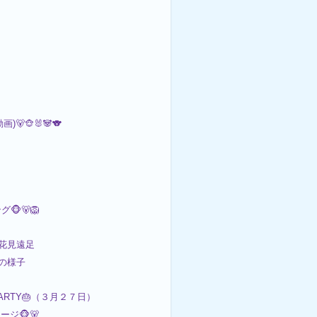
)🐻🐵🐰🐼🐨
🐵🐻🦁
：お花見遠足
日の様子
PARTY🎂（３月２７日）
ジ🐵🐻