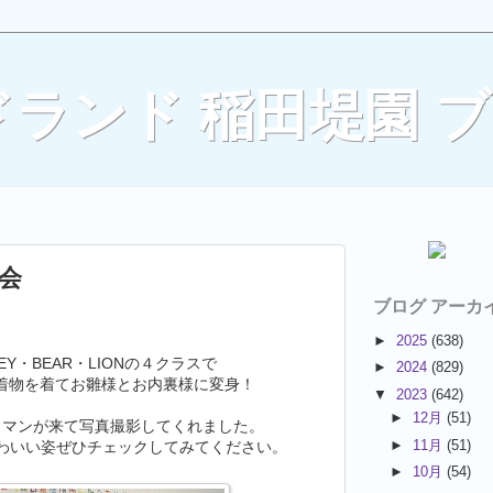
ランド 稲田堤園 
り会
ブログ アーカ
►
2025
(638)
KEY・BEAR・LIONの４クラスで
►
2024
(829)
着物を着てお雛様とお内裏様に変身！
▼
2023
(642)
►
12月
(51)
ラマンが来て写真撮影してくれました。
►
11月
(51)
わいい姿ぜひチェックしてみてください。
►
10月
(54)