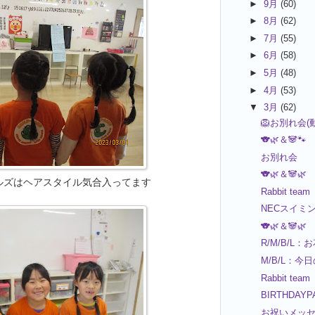
►
9月
(60)
►
8月
(62)
►
7月
(55)
►
6月
(58)
►
5月
(48)
►
4月
(53)
▼
3月
(62)
🦁お別れ会(動画
🐨🌿＆🐼🐾
お別れ会
🐨🌿＆🐼🌿
ールズはヘアスタイル気合入ってます
Rabbit team
NECスイミング
🐨🌿＆🐼🌿
R/M/B/L
M/B/L：今
Rabbit team
BIRTHDAY
お祝いメッセー