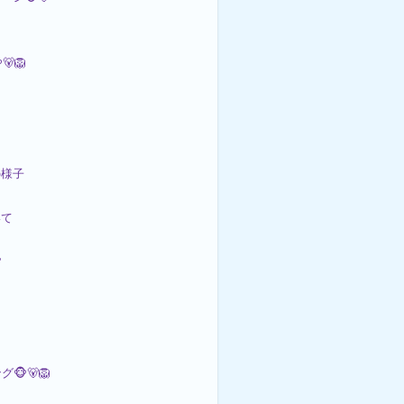
🦁
の様子
いて

🐵🐻🦁