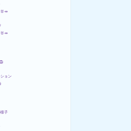
歩
🐰🥕


🐰🥕
🦁
ーション

の様子
歩