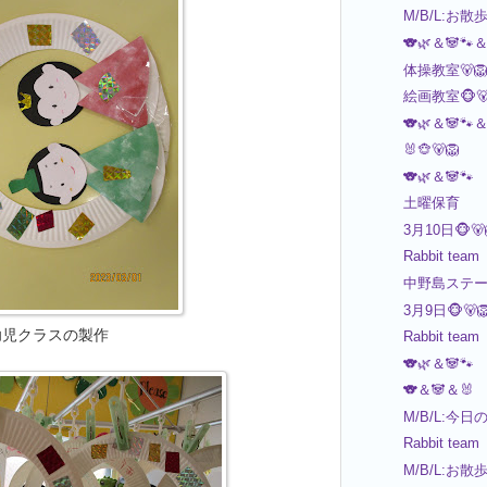
M/B/L:お散
🐨🌿＆🐼🐾＆
体操教室🐻
絵画教室🐵
🐨🌿＆🐼🐾＆
🐰🐵🐻🦁
🐨🌿＆🐼🐾
土曜保育
3月10日🐵🐻
Rabbit team
中野島ステ
3月9日🐵🐻
幼児クラスの製作
Rabbit team
🐨🌿＆🐼🐾
🐨＆🐼＆🐰
M/B/L:今日
Rabbit team
M/B/L:お散