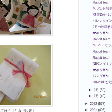
Rabbit team
M/B/L:お散
🐵🐻🦁午後
バレンタインク
2月の絵画教室
🐨🌿＆🐼🐾
Rabbit team
M/B/L：サ
Rabbit team
Rabbit team
NECスイミング
🐨🌿＆🐼🐾
パンダ🐼🐾
R/M/B/L:
►
2月
(39)
►
1月
(49)
►
2022
(577)
►
2021
(495)
ペアはくじ引きで決定！