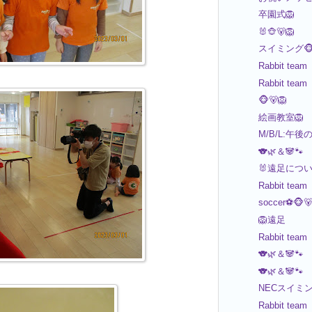
卒園式🦁
🐰🐵🐻🦁
スイミング🐵
Rabbit team
Rabbit team
🐵🐻🦁
絵画教室🦁
M/B/L:午後
🐨🌿＆🐼🐾
🐰遠足につ
Rabbit team
soccer⚽️🐵
🦁遠足
Rabbit team
🐨🌿＆🐼🐾
🐨🌿＆🐼🐾
NECスイミング
Rabbit team