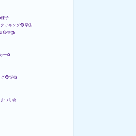
歩
の様子
ッキング🐵🐻🦁
🐵🐻🦁
ッカー⚽
🐵🐻🦁
ひなまつり会