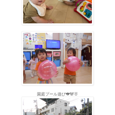
園庭プール遊び🐨🐼🐰