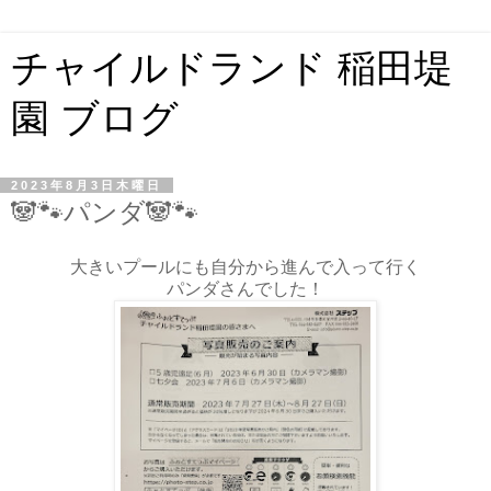
チャイルドランド 稲田堤
園 ブログ
2023年8月3日木曜日
🐼🐾パンダ🐼🐾
大きいプールにも自分から進んで入って行く
パンダさんでした！