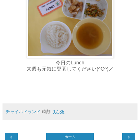
今日のLunch
来週も元気に登園してください(^O^)／
チャイルドランド
時刻:
17:35
‹
›
ホーム