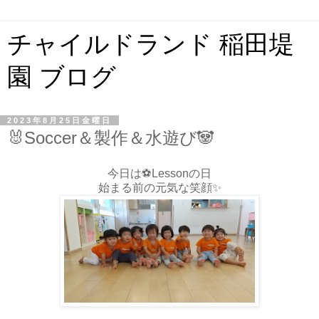
チャイルドランド 稲田堤
園 ブログ
2023年8月25日金曜日
🐰Soccer＆製作＆水遊び🐼
今日は⚽️Lessonの日
始まる前の元気な笑顔✨