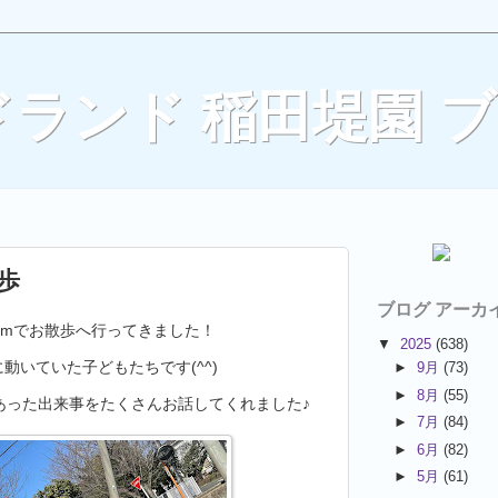
ランド 稲田堤園 
散歩
ブログ アーカ
eamでお散歩へ行ってきました！
▼
2025
(638)
動いていた子どもたちです(^^)
►
9月
(73)
►
8月
(55)
あった出来事をたくさんお話してくれました♪
►
7月
(84)
►
6月
(82)
►
5月
(61)