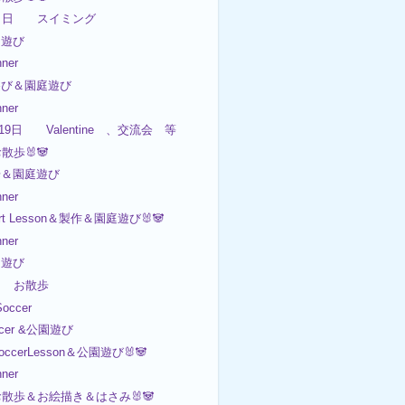
０日 スイミング
園遊び
ner
園遊び＆園庭遊び
ner
~19日 Valentine 、交流会 等
お散歩🐰🐼
歩＆園庭遊び
ner
Art Lesson＆製作＆園庭遊び🐰🐼
ner
園遊び
17日 お散歩
occer
ccer &公園遊び
occerLesson＆公園遊び🐰🐼
ner
 お散歩＆お絵描き＆はさみ🐰🐼