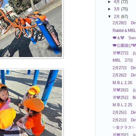
►
4月
(72)
►
3月
(75)
▼
2月
(67)
2月28日 Din
Rabbit＆MB
🐨＆🐼 Socc
🐨公園遊び
🐰🐼27日 
MBL 27日 
2月27日 Din
2月26日 Din
M.B.L 2.26
🐰🐼26日 
🐰🐼25日 B
M.B.L 2.25
2月25日 Din
2月21日 Din
✨全クラス✨
🐰🐼20日 