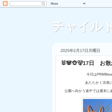
チャイルド
2025年2月17日月曜日
🐰🐼🐵🐻17日 お
今日はPRMBt
あたたかく活発に
公園へ向かう途中では週末に