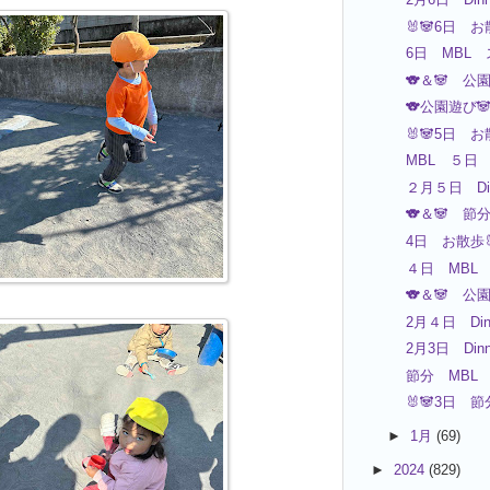
🐰🐼6日 お
6日 MBL
🐨＆🐼 公
🐨公園遊び
🐰🐼5日 お
MBL ５日
２月５日 Din
🐨＆🐼 
4日 お散歩🐰
４日 MBL
🐨＆🐼 公
2月４日 Din
2月3日 Dinn
節分 MBL
🐰🐼3日 節
►
1月
(69)
►
2024
(829)