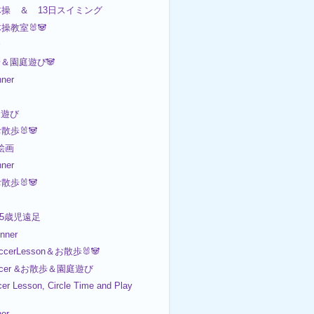
日体操 ＆ 13日スイミング
体操教室🐰🐼
歩＆園庭遊び🐼
ner
園遊び
お散歩🐰🐼
 絵画
ner
お散歩🐰🐼

 5歳児遠足
ner
ccerLesson＆お散歩🐰🐼
ccer &お散歩＆園庭遊び
er Lesson, Circle Time and Play
er