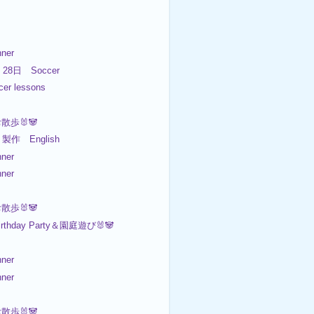
ner
L 28日 Soccer
er lessons

お散歩🐰🐼
製作 English
ner
ner
お散歩🐰🐼
irthday Party＆園庭遊び🐰🐼
ner
ner
お散歩🐰🐼