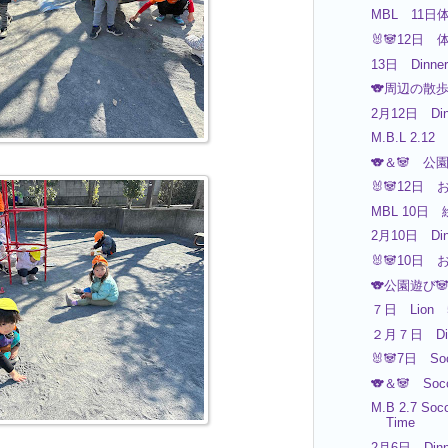
MBL 11
🐰🐼12日 
13日 Dinner
🐨周辺の散
2月12日 Din
M.B.L 2.12
🐨＆🐼 公
🐰🐼12日 
MBL 10日
2月10日 Din
🐰🐼10日 
🐨公園遊び
７日 Lion
２月７日 Din
🐰🐼7日 So
🐨＆🐼 So
M.B 2.7 Socc
Time
2月6日 Dinn