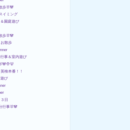
散歩🐰🐼
 スイミング
園＆園庭遊び

散歩🐰🐼
 お散歩
ner
節分行事＆室内遊び
🐼🐵🐻
 英検本番！！
園遊び
ner
er
 ３日
分行事🐰🐼