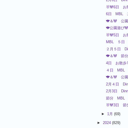
🐰🐼6日 お
6日 MBL
🐨＆🐼 公
🐨公園遊び
🐰🐼5日 お
MBL ５日
２月５日 Din
🐨＆🐼 
4日 お散歩🐰
４日 MBL
🐨＆🐼 公
2月４日 Din
2月3日 Dinn
節分 MBL
🐰🐼3日 節
►
1月
(69)
►
2024
(829)