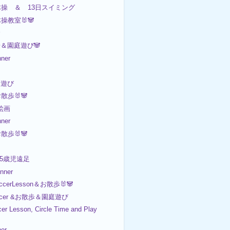
日体操 ＆ 13日スイミング
体操教室🐰🐼
歩＆園庭遊び🐼
ner
園遊び
お散歩🐰🐼
 絵画
ner
お散歩🐰🐼

 5歳児遠足
ner
ccerLesson＆お散歩🐰🐼
ccer &お散歩＆園庭遊び
er Lesson, Circle Time and Play
er