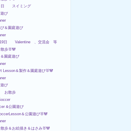
０日 スイミング
園遊び
ner
園遊び＆園庭遊び
ner
~19日 Valentine 、交流会 等
お散歩🐰🐼
歩＆園庭遊び
ner
Art Lesson＆製作＆園庭遊び🐰🐼
ner
園遊び
17日 お散歩
occer
ccer &公園遊び
occerLesson＆公園遊び🐰🐼
ner
 お散歩＆お絵描き＆はさみ🐰🐼