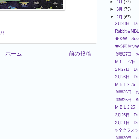
►
4月
(72)
►
3月
(75)
▼
2月
(67)
2月28日 Din
Rabbit＆MB
00
🐨＆🐼 Socc
🐨公園遊び
ホーム
前の投稿
🐰🐼27日 
MBL 27日 
2月27日 Din
2月26日 Din
M.B.L 2.26
🐰🐼26日 
🐰🐼25日 B
M.B.L 2.25
2月25日 Din
2月21日 Din
✨全クラス✨
🐰🐼20日 