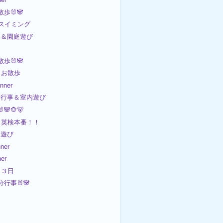
散歩🐰🐼
 スイミング
園＆園庭遊び

散歩🐰🐼
 お散歩
ner
節分行事＆室内遊び
🐼🐵🐻
 英検本番！！
園遊び
ner
er
 ３日
分行事🐰🐼