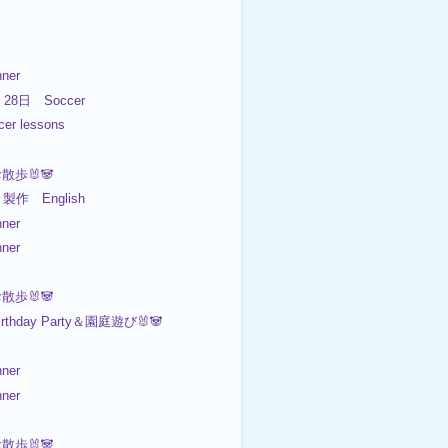
ner
L 28日 Soccer
er lessons

お散歩🐰🐼
製作 English
ner
ner
お散歩🐰🐼
irthday Party＆園庭遊び🐰🐼
ner
ner
お散歩🐰🐼