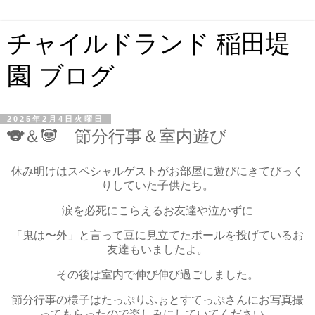
チャイルドランド 稲田堤
園 ブログ
2025年2月4日火曜日
🐨＆🐼 節分行事＆室内遊び
休み明けはスペシャルゲストがお部屋に遊びにきてびっく
りしていた子供たち。
涙を必死にこらえるお友達や泣かずに
「鬼は〜外」と言って豆に見立てたボールを投げているお
友達もいましたよ。
その後は室内で伸び伸び過ごしました。
節分行事の様子はたっぷりふぉとすてっぷさんにお写真撮
ってもらったので楽しみにしていてください。