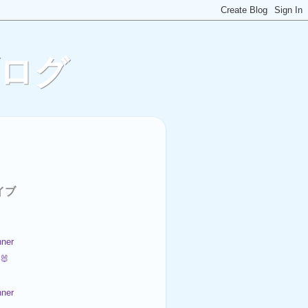
ブログ
イブ
ner
🐰
ner