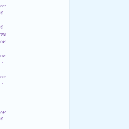
ner
🐰
🐰
び🐼
ner
ner
ット
ner
ット

ner
🐰