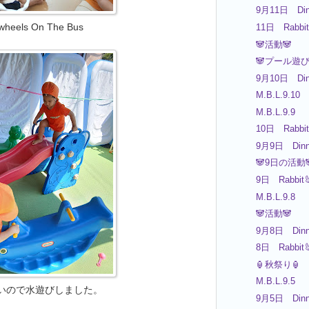
9月11日 Din
wheels On The Bus
11日 Rabbit
🐼活動🐼
🐼プール遊び
9月10日 Din
M.B.L.9.10
M.B.L.9.9
10日 Rabbit
9月9日 Dinn
🐼9日の活動
9日 Rabbit
M.B.L.9.8
🐼活動🐼
9月8日 Dinn
8日 Rabbit
🏮秋祭り🏮
M.B.L.9.5
いので水遊びしました。
9月5日 Dinn