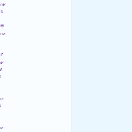
ner
🐰
🐼
ner
🐰
er


er

er