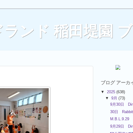
ランド 稲田堤園 
ブログ アーカ
▼
2025
(638)
▼
9月
(73)
9月30日 Din
30日 Rabbit
M.B.L.9.29
9月29日 Din