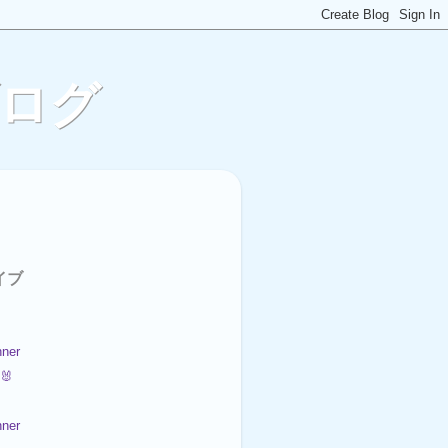
ブログ
イブ
ner
🐰
ner