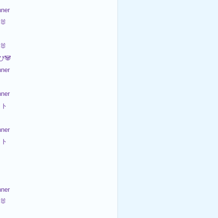
ner
🐰
🐰
び🐼
ner
ner
ット
ner
ット

ner
🐰