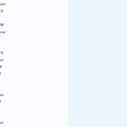
ner
🐰
🐼
ner
🐰
er


er

er