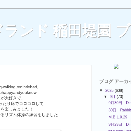
ランド 稲田堤園 
ブログ アーカ
gwalking,tenintiebad,
▼
2025
(638)
rehappyandyouknow
▼
9月
(73)
が大好きで、
9月30日 Din
ったり床でコロコロして
楽を楽しみました！
30日 Rabbit
やるリズム体操の練習をしました！
M.B.L.9.29
9月29日 Din