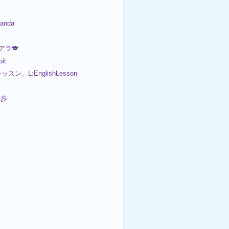
anda
コアラ🐨
it
スン、L:EnglishLesson
散歩