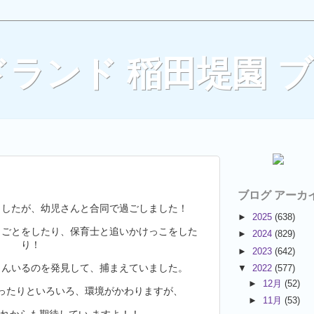
ランド 稲田堤園 
ブログ アーカ
ましたが、幼児さんと合同で過ごしました！
►
2025
(638)
まごとをしたり、保育士と追いかけっこをした
►
2024
(829)
り！
►
2023
(642)
さんいるのを発見して、捕まえていました。
▼
2022
(577)
►
12月
(52)
ったりといろいろ、環境がかわりますが、
►
11月
(53)
れからも期待してい ますよ！！