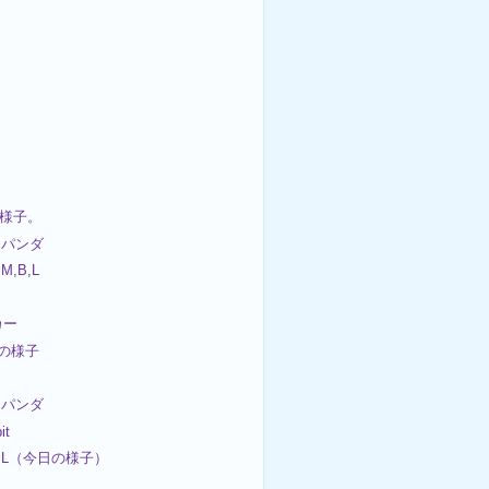
の様子。
パンダ
,B,L
カー
週の様子
パンダ
it
,L（今日の様子）