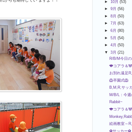
►
10月
(53)
►
9月
(56)
►
8月
(50)
►
7月
(63)
►
6月
(80)
►
5月
(54)
►
4月
(50)
▼
3月
(21)
R/B/M今日
🐨コアラ＆
お別れ遠足R,M
️🦁卒園式️🦁
B,M,R,サッ
M/B/L：今
Rabbit~
🐨コアラ＆
Monkey,Rabb
絵画教室～R
⚽サッカー⚽