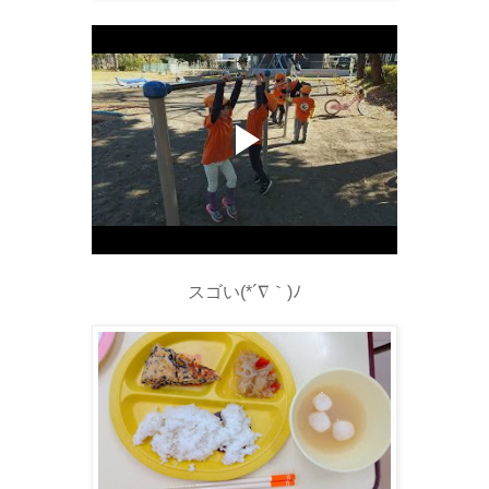
スゴい(*´∇｀)ﾉ