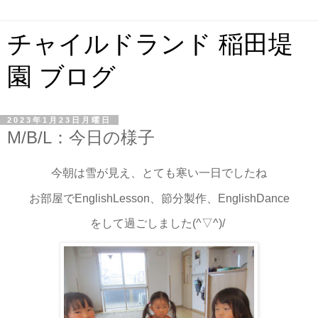
チャイルドランド 稲田堤
園 ブログ
2023年1月23日月曜日
M/B/L：今日の様子
今朝は雪が見え、とても寒い一日でしたね
お部屋でEnglishLesson、節分製作、EnglishDance
をして過ごしました(^▽^)/