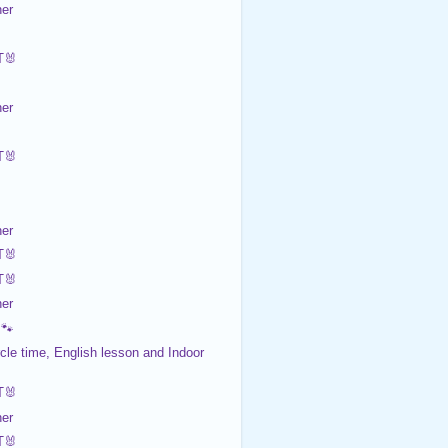
er
🐰

er
🐰

er
🐰
🐰
er
🐾
cle time, English lesson and Indoor
🐰
er
🐰