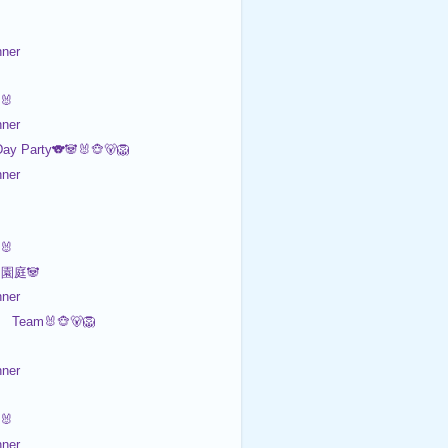

ner
🐰
ner
ay Party🐨🐼🐰🐵🐻🦁
ner

🐰
園庭🐼
ner
Team🐰🐵🐻🦁
ner

🐰
ner