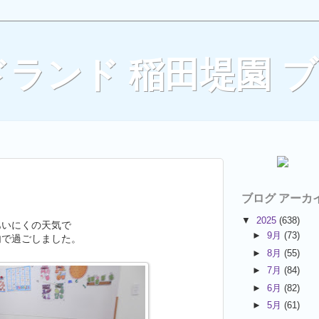
ランド 稲田堤園 
ブログ アーカ
▼
2025
(638)
あいにくの天気で
►
9月
(73)
内で過ごしました。
►
8月
(55)
►
7月
(84)
►
6月
(82)
►
5月
(61)