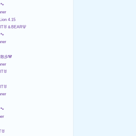
🐾
ner
ion 4.15
IT🐰＆BEAR🐻
🐾
ner
散歩🐼
ner
T🐰
T🐰
ner
🐾
er
🐰