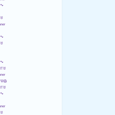
🐾
🐰
ner
🐾
🐰
🐾
T🐰
ner
‍🦁
T🐰
🐾
ner
🐰