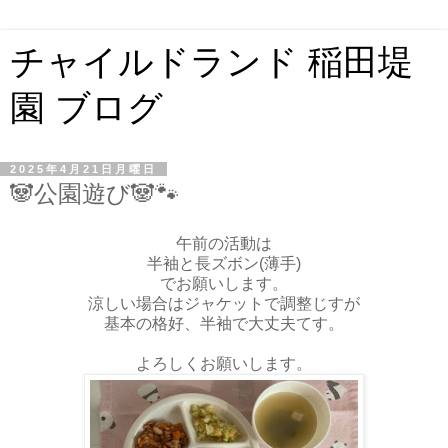
チャイルドランド 稲田堤
園 ブログ
2025年4月21日月曜日
🐼公園遊び🐼🐾
午前の活動は
半袖と長ズボン(薄手)
でお願いします。
涼しい場合はジャケットで調整じすが
基本の格好、半袖で大丈夫てす。
よろしくお願いします。