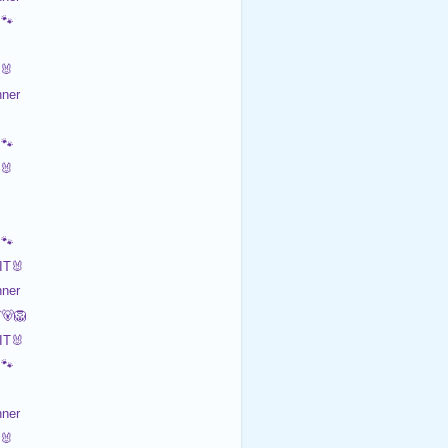
🐾
🐰
ner
🐾
🐰
🐾
T🐰
ner
‍🦁
T🐰
🐾
ner
🐰