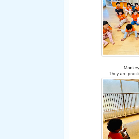
Monkey
They are practi