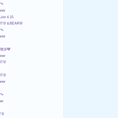
🐾
ner
ion 4.15
IT🐰＆BEAR🐻
🐾
ner
散歩🐼
ner
T🐰
T🐰
ner
🐾
er
🐰