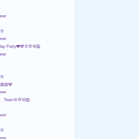

ner
🐰
ner
ay Party🐨🐼🐰🐵🐻🦁
ner

🐰
園庭🐼
ner
Team🐰🐵🐻🦁
ner

🐰
ner