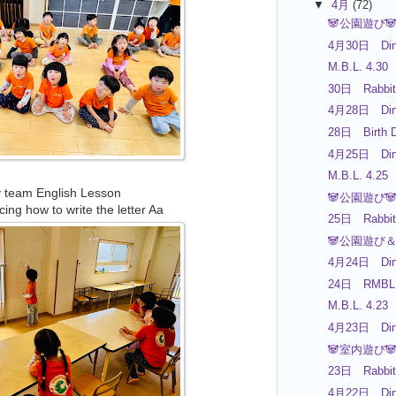
▼
4月
(72)
🐼公園遊び
4月30日 Din
M.B.L. 4.30
30日 Rabbit
4月28日 Din
28日 Birth D
4月25日 Din
M.B.L. 4.25
 team English Lesson
🐼公園遊び
cing how to write the letter Aa
25日 Rabbit
🐼公園遊び＆
4月24日 Din
24日 RMBL 
M.B.L. 4.23
4月23日 Din
🐼室内遊び
23日 Rabbit
4月22日 Din