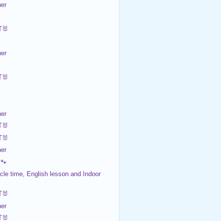
er
🐰

er
🐰

er
🐰
🐰
er
🐾
cle time, English lesson and Indoor
🐰
er
🐰