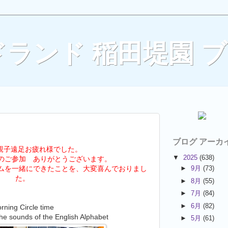
ランド 稲田堤園 
ブログ アーカ
 親子遠足お疲れ様でした。
▼
2025
(638)
のご参加 ありがとうございます。
にできたことを、大変喜んでおりまし
►
9月
(73)
た。
►
8月
(55)
►
7月
(84)
►
6月
(82)
rning Circle time
he sounds of the English Alphabet
►
5月
(61)