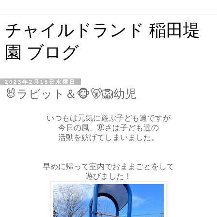
チャイルドランド 稲田堤
園 ブログ
2023年2月15日水曜日
🐰ラビット＆🐵🐻‍️🦁幼児
いつもは元気に遊ぶ子ども達ですが
今日の風、寒さは子ども達の
活動を妨げてしまいました。
早めに帰って室内でおままごとをして
遊びました！