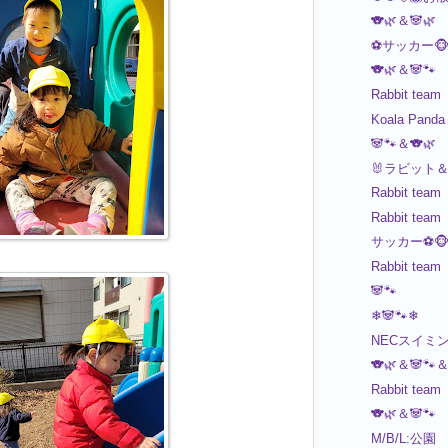
🐨🌿＆🐼🌿
⚽️サッカー🐵
🐨🌿＆🐼🐾
Rabbit team
Koala Panda
🐼🐾＆🐨🌿
🐰ラビット＆🐵
Rabbit team
Rabbit team
サッカー⚽️🐵
Rabbit team
🐼🐾
❄🐼🐾❄
NECスイミング
🐨🌿＆🐼🐾＆
Rabbit team
🐨🌿＆🐼🐾
M/B/L:公園