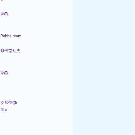
🐻🦁
 Rabbit team
🐻‍️🦁幼児
🐻🦁
🐵🐻🦁
🐰🌷