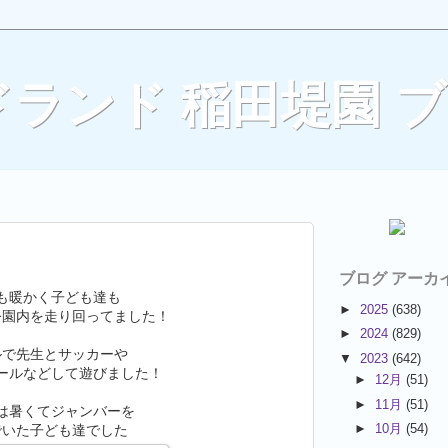
ランド 稲田堤園 
ブログ アーカ
も暖かく子ども達も
►
2025
(638)
公園内を走り回ってました！
►
2024
(829)
ルで先生とサッカーや
▼
2023
(642)
ールなどして遊びました！
►
12月
(51)
►
11月
(51)
は暑くてジャンバーを
►
10月
(54)
でいた子ども達でした