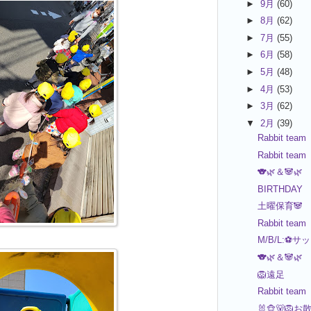
►
9月
(60)
►
8月
(62)
►
7月
(55)
►
6月
(58)
►
5月
(48)
►
4月
(53)
►
3月
(62)
▼
2月
(39)
Rabbit team
Rabbit team
🐨🌿＆🐼🌿
BIRTHDAY
土曜保育🐼
Rabbit team
M/B/L:⚽サ
🐨🌿＆🐼🌿
🦁遠足
Rabbit team
🐰🐵🐻🦁お