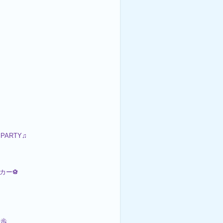
 PARTY♫
ッカー⚽
散歩