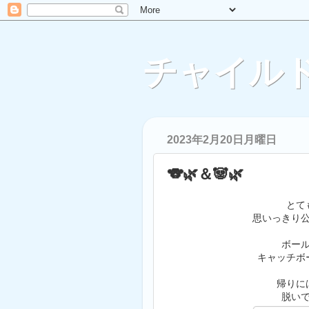
チャイルド
2023年2月20日月曜日
🐨🌿＆🐼🌿
とて
思いっきり
ボー
キャッチボ
帰りに
脱い