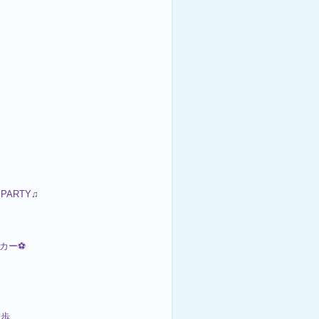
 PARTY♫
ッカー⚽
散歩