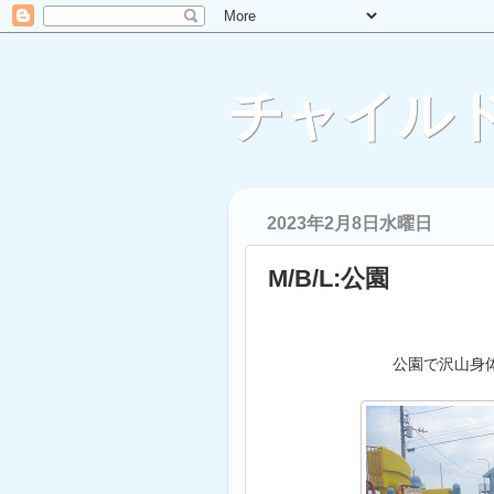
チャイルド
2023年2月8日水曜日
M/B/L:公園
公園で沢山身