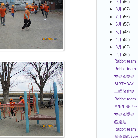
►
9月
(60)
►
8月
(62)
►
7月
(55)
►
6月
(58)
►
5月
(48)
►
4月
(53)
►
3月
(62)
▼
2月
(39)
Rabbit team
Rabbit team
🐨🌿＆🐼🌿
BIRTHDAY
土曜保育🐼
Rabbit team
M/B/L:⚽サ
🐨🌿＆🐼🌿
🦁遠足
Rabbit team
🐰🐵🐻🦁お