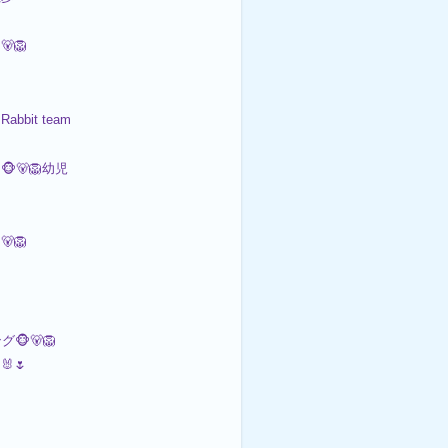
🐻🦁
 Rabbit team
🐻‍️🦁幼児
🐻🦁
🐵🐻🦁
🐰🌷