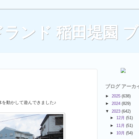
ランド 稲田堤園 
ブログ アーカ
►
2025
(638)
体を動かして遊んできました♪
►
2024
(829)
▼
2023
(642)
►
12月
(51)
►
11月
(51)
►
10月
(54)