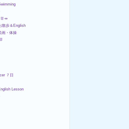
wimming
子
🐰🥕
お散歩＆English
 絵画・体操
🐰
er ７日
lish Lesson
子
４日