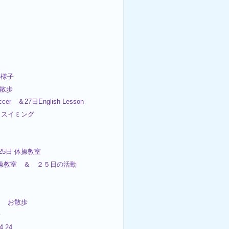
の様子
お散歩
cer ＆27日English Lesson
日スイミング
25日 体操教室
日体操教室 ＆ ２５日の活動
日 お散歩
子
4.24