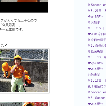
🐰Soccer Le
MBL 21日 S
🐨🌿＆🐼🐾
ープがとっても上手なので
🐰お散歩
「全員最高！」
MBL ２０
チーム素敵です。
🐨＆🐼 今
🐰今日の様
た🎵
MBL 自然の
🐰絵画教室
MBL 18
🐨🌿＆🐼🐾
🐨🌿＆🐼🐾
お散歩🐰
MBL 17日 お
親子遠足に
🐰Soccer Le
MBL Soccer
🐨🌿＆🐼🐾