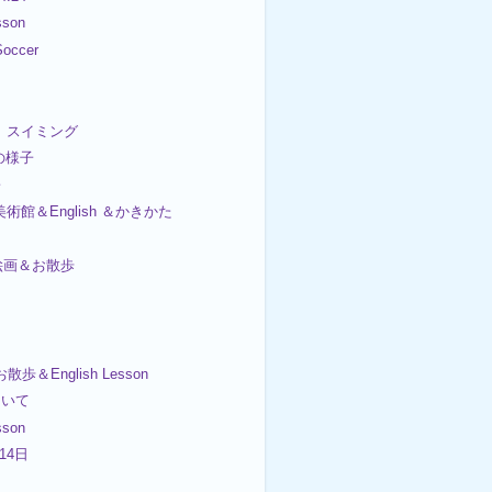
sson
occer
日 スイミング
日の様子
子
美術館＆English ＆かきかた
日絵画＆お散歩
散歩＆English Lesson
ついて
sson
 14日