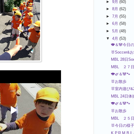
►
9月
(60)
►
8月
(62)
►
7月
(55)
►
6月
(58)
►
5月
(48)
▼
4月
(53)
🐨＆🐼今日
🐰Soccer&
MBL 28日Soc
MBL ２７
🐨🌿＆🐼🐾
🐰お散歩
🐰室内遊び&
MBL 24
🐨🌿＆🐼🐾
🐰お散歩
MBL ２５
🐰今日の様
K.P.R.M.B.L 