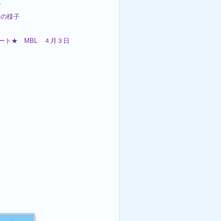

練の様子
ート★ MBL ４月３日