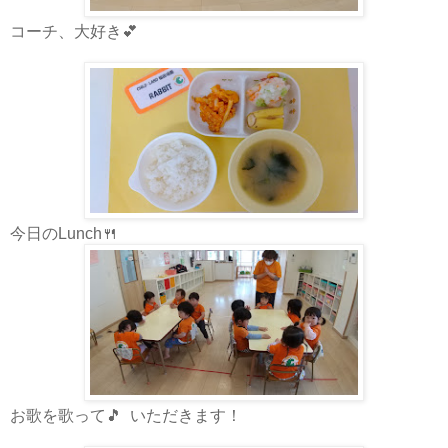
コーチ、大好き💕
今日のLunch🍴
お歌を歌って🎵 いただきます！