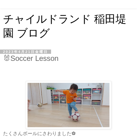
チャイルドランド 稲田堤
園 ブログ
2023年4月21日金曜日
🐰Soccer Lesson
たくさんボールにさわりました⚽️