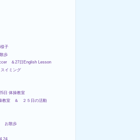
の様子
お散歩
cer ＆27日English Lesson
日スイミング
25日 体操教室
日体操教室 ＆ ２５日の活動
日 お散歩
子
4.24