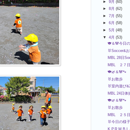
►
9月
(60)
►
8月
(62)
►
7月
(55)
►
6月
(58)
►
5月
(48)
▼
4月
(53)
🐨＆🐼今日
🐰Soccer&
MBL 28日Soc
MBL ２７
🐨🌿＆🐼🐾
🐰お散歩
🐰室内遊び&
MBL 24
🐨🌿＆🐼🐾
🐰お散歩
MBL ２５
🐰今日の様
K.P.R.M.B.L 