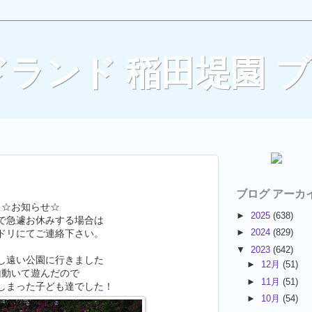
ランド 稲田堤園 
ブログ アーカ
☆お知らせ☆
►
2025
(638)
2日で急遽お休みする場合は
►
2024
(829)
ドリにてご連絡下さい。
▼
2023
(642)
し遠い公園に行きました
►
12月
(51)
山動いて遊んだので
►
11月
(51)
しまった子ども達でした！
►
10月
(54)