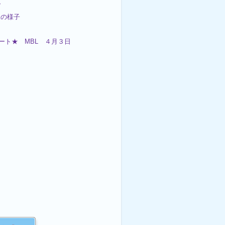

練の様子
ート★ MBL ４月３日