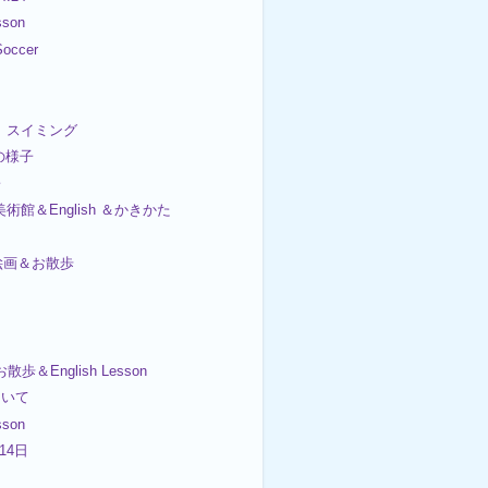
sson
occer
日 スイミング
日の様子
子
美術館＆English ＆かきかた
日絵画＆お散歩
散歩＆English Lesson
ついて
sson
 14日