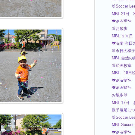
🐰Soccer Le
MBL 21日 S
🐨🌿＆🐼🐾
🐰お散歩
MBL ２０
🐨＆🐼 今
🐰今日の様
MBL 自然の
🐰絵画教室
MBL 18
🐨🌿＆🐼🐾
🐨🌿＆🐼🐾
お散歩🐰
MBL 17日 お
親子遠足に
🐰Soccer Le
MBL Soccer
🐨🌿＆🐼🐾