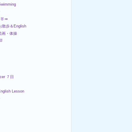
wimming
子
🐰🥕
お散歩＆English
 絵画・体操
🐰
er ７日
lish Lesson
子
４日