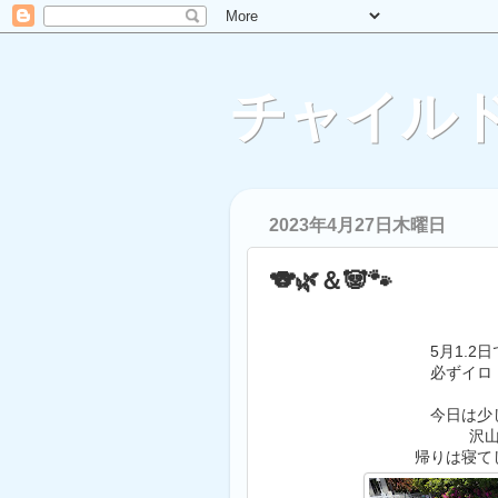
チャイルド
2023年4月27日木曜日
🐨🌿＆🐼🐾
5月1.
必ずイロ
今日は少
沢
帰りは寝て