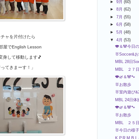
►
9月
(60)
►
8月
(62)
►
7月
(55)
►
6月
(58)
、
►
5月
(48)
モチャを片付けたら
▼
4月
(53)
🐨＆🐼今日
でEnglish Lesson
🐰Soccer&
変身して移動します🎵
MBL 28日Soc
行ってきまーす！」
MBL ２７
🐨🌿＆🐼🐾
🐰お散歩
🐰室内遊び&
MBL 24
🐨🌿＆🐼🐾
🐰お散歩
MBL ２５
🐰今日の様
K.P.R.M.B.L 