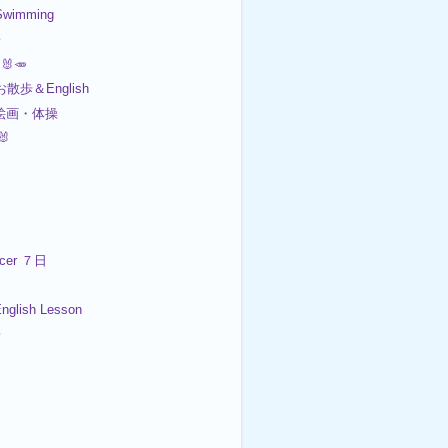
wimming
子
🐰🥕
お散歩＆English
 絵画・体操
🐰
er ７日
lish Lesson
子
４日