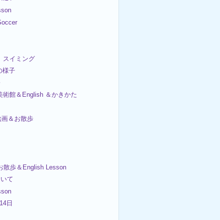
sson
occer
日 スイミング
日の様子
子
美術館＆English ＆かきかた
日絵画＆お散歩
散歩＆English Lesson
ついて
sson
 14日