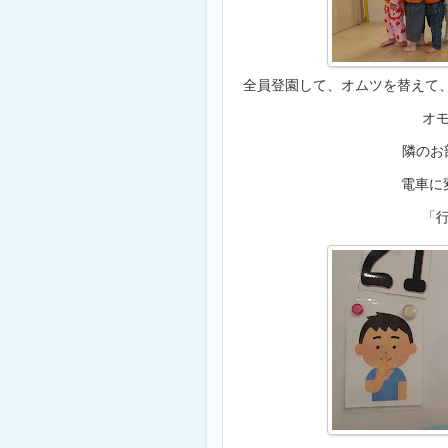
全員登園して、オムツを替えて
オ
隣のお部屋
電車に
「